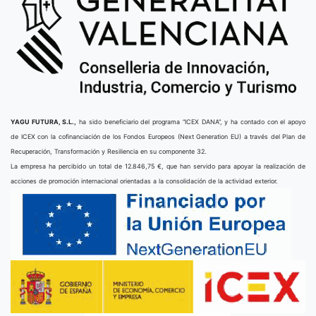
YAGU FUTURA, S.L.,
ha sido beneficiario del programa “ICEX DANA”, y ha contado con el apoyo
de ICEX con la cofinanciación de los Fondos Europeos (Next Generation EU) a través del Plan de
Recuperación, Transformación y Resiliencia en su componente 32.
La empresa ha percibido un total de 12.846,75 €, que han servido para apoyar la realización de
acciones de promoción internacional orientadas a la consolidación de la actividad exterior.