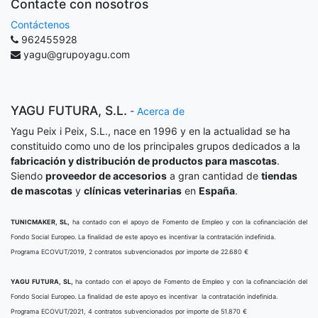
Contacte con nosotros
Contáctenos
962455928
yagu@grupoyagu.com
YAGU FUTURA, S.L.
-
Acerca de
Yagu Peix i Peix, S.L., nace en 1996 y en la actualidad se ha
constituido como uno de los principales grupos dedicados a la
fabricación y distribución de productos para mascotas
.
Siendo
proveedor de accesorios
a gran cantidad de
tiendas
de mascotas
y
clínicas veterinarias
en
España
.
TUNICMAKER, SL,
ha contado con el apoyo de Fomento de Empleo y con la cofinanciación del
Fondo Social Europeo. La finalidad de este apoyo es incentivar la contratación indefinida.
Programa ECOVUT/2019, 2 contratos subvencionados por importe de 22.680 €
YAGU FUTURA, SL,
ha contado con el apoyo de Fomento de Empleo y con la cofinanciación del
Fondo Social Europeo. La finalidad de este apoyo es incentivar la contratación indefinida.
Programa ECOVUT/2021, 4 contratos subvencionados por importe de 51.870 €