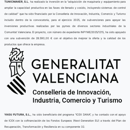
TUNICMAKER, S.L.
ha realizado la inversión en la “adquisición de maquinaria y equipamiento para
ampliar la capacidad productiva en las fases de llenado y cosido, incluyendo sistemas de control
de calidad” que ha sido financiado por la Conselleria de Innovación, Industria, Comercio y Turismo
incluido dentro de la convocatoria, para el ejercicio 2025, de subvenciones para apoyar las
inversiones productivas realizadas por las pymes de diversos sectores industriales de la
Comunitat Valenciana. El proyecto, con número de expediente INPYME/2025/1215, ha sido apoyado
con una subvención de 28.590,00 € con el objetivo de mejorar la oferta y la calidad de los
productos que ofrece la empresa.
YAGU FUTURA, S.L.,
ha sido beneficiario del programa “ICEX DANA”, y ha contado con el apoyo
de ICEX con la cofinanciación de los Fondos Europeos (Next Generation EU) a través del Plan de
Recuperación, Transformación y Resiliencia en su componente 32.