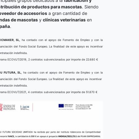
incipales grupos dedicados a la
fabricación y
stribución de productos para mascotas
. Siendo
oveedor de accesorios
a gran cantidad de
endas de mascotas
y
clínicas veterinarias
en
paña
.
ICMAKER, SL,
ha contado con el apoyo de Fomento de Empleo y con la
nanciación del Fondo Social Europeo. La finalidad de este apoyo es incentivar
ontratación indefinida.
rama ECOVUT/2019, 2 contratos subvencionados por importe de 22.680 €
U FUTURA, SL,
ha contado con el apoyo de Fomento de Empleo y con la
nanciación del Fondo Social Europeo. La finalidad de este apoyo es incentivar
ontratación indefinida.
rama ECOVUT/2021, 4 contratos subvencionados por importe de 51.870 €