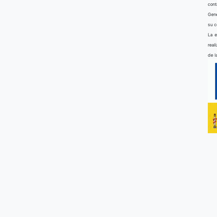
cont
Gene
su 
La e
real
de l