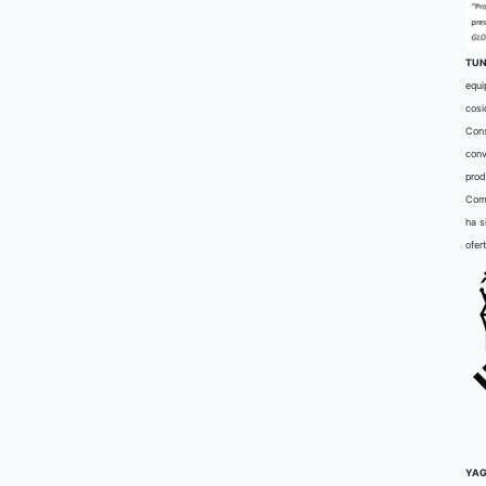
TUN
equi
cosi
Cons
conv
prod
Comu
ha s
ofer
YAG