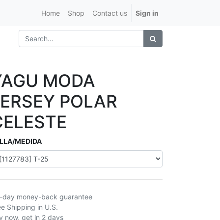
Home
Shop
Contact us
Sign in
YAGU MODA
JERSEY POLAR
CELESTE
LLA/MEDIDA
-day money-back guarantee
ee Shipping in U.S.
y now, get in 2 days