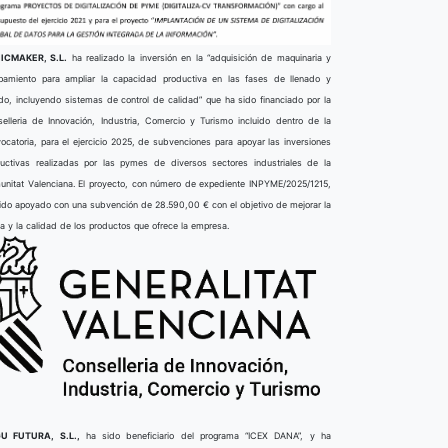
ICMAKER, S.L.
ha realizado la inversión en la “adquisición de maquinaria y
pamiento para ampliar la capacidad productiva en las fases de llenado y
do, incluyendo sistemas de control de calidad” que ha sido financiado por la
elleria de Innovación, Industria, Comercio y Turismo incluido dentro de la
ocatoria, para el ejercicio 2025, de subvenciones para apoyar las inversiones
uctivas realizadas por las pymes de diversos sectores industriales de la
nitat Valenciana. El proyecto, con número de expediente INPYME/2025/1215,
ido apoyado con una subvención de 28.590,00 € con el objetivo de mejorar la
ta y la calidad de los productos que ofrece la empresa.
U FUTURA, S.L.,
ha sido beneficiario del programa “ICEX DANA”, y ha