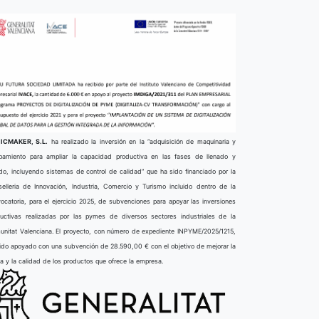
ICMAKER, S.L.
ha realizado la inversión en la “adquisición de maquinaria y
pamiento para ampliar la capacidad productiva en las fases de llenado y
do, incluyendo sistemas de control de calidad” que ha sido financiado por la
elleria de Innovación, Industria, Comercio y Turismo incluido dentro de la
ocatoria, para el ejercicio 2025, de subvenciones para apoyar las inversiones
uctivas realizadas por las pymes de diversos sectores industriales de la
nitat Valenciana. El proyecto, con número de expediente INPYME/2025/1215,
ido apoyado con una subvención de 28.590,00 € con el objetivo de mejorar la
ta y la calidad de los productos que ofrece la empresa.