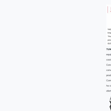
TUN
equi
cosi
Cons
conv
prod
Comu
ha s
ofer