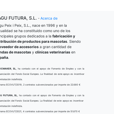
AGU FUTURA, S.L.
-
Acerca de
gu Peix i Peix, S.L., nace en 1996 y en la
tualidad se ha constituido como uno de los
incipales grupos dedicados a la
fabricación y
stribución de productos para mascotas
. Siendo
oveedor de accesorios
a gran cantidad de
endas de mascotas
y
clínicas veterinarias
en
paña
.
ICMAKER, SL,
ha contado con el apoyo de Fomento de Empleo y con la
nanciación del Fondo Social Europeo. La finalidad de este apoyo es incentivar
ontratación indefinida.
rama ECOVUT/2019, 2 contratos subvencionados por importe de 22.680 €
U FUTURA, SL,
ha contado con el apoyo de Fomento de Empleo y con la
nanciación del Fondo Social Europeo. La finalidad de este apoyo es incentivar
ontratación indefinida.
rama ECOVUT/2021, 4 contratos subvencionados por importe de 51.870 €