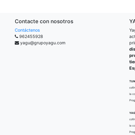
Contacte con nosotros
Y
Contáctenos
Ya
962455928
ac
yagu@grupoyagu.com
pr
di
pr
ti
Es
TUN
cofi
la c
Prog
YAG
cofi
la c
Prog