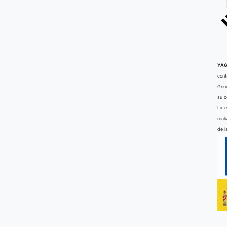
YAG
cont
Gene
su 
La e
real
de l