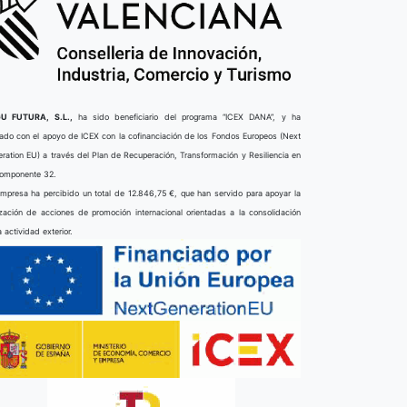
U FUTURA, S.L.,
ha sido beneficiario del programa “ICEX DANA”, y ha
ado con el apoyo de ICEX con la cofinanciación de los Fondos Europeos (Next
ration EU) a través del Plan de Recuperación, Transformación y Resiliencia en
componente 32.
mpresa ha percibido un total de 12.846,75 €, que han servido para apoyar la
ización de acciones de promoción internacional orientadas a la consolidación
a actividad exterior.