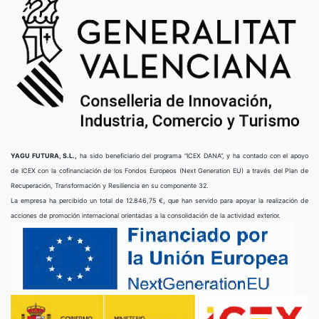
YAGU FUTURA, S.L.,
ha sido beneficiario del programa “ICEX DANA”, y ha contado con el apoyo
de ICEX con la cofinanciación de los Fondos Europeos (Next Generation EU) a través del Plan de
Recuperación, Transformación y Resiliencia en su componente 32.
La empresa ha percibido un total de 12.846,75 €, que han servido para apoyar la realización de
acciones de promoción internacional orientadas a la consolidación de la actividad exterior.