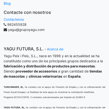
Blog
Contacte con nosotros
Contáctenos
962455928
yagu@grupoyagu.com
YAGU FUTURA, S.L.
-
Acerca de
Yagu Peix i Peix, S.L., nace en 1996 y en la actualidad se ha
constituido como uno de los principales grupos dedicados a la
fabricación y distribución de productos para mascotas
.
Siendo
proveedor de accesorios
a gran cantidad de
tiendas
de mascotas
y
clínicas veterinarias
en
España
.
TUNICMAKER, SL,
ha contado con el apoyo de Fomento de Empleo y con la cofinanciación del
Fondo Social Europeo. La finalidad de este apoyo es incentivar la contratación indefinida.
Programa ECOVUT/2019, 2 contratos subvencionados por importe de 22.680 €
YAGU FUTURA, SL,
ha contado con el apoyo de Fomento de Empleo y con la cofinanciación del