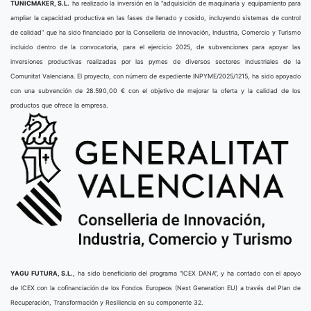
TUNICMAKER, S.L.
ha realizado la inversión en la “adquisición de maquinaria y equipamiento para
ampliar la capacidad productiva en las fases de llenado y cosido, incluyendo sistemas de control
de calidad” que ha sido financiado por la Conselleria de Innovación, Industria, Comercio y Turismo
incluido dentro de la convocatoria, para el ejercicio 2025, de subvenciones para apoyar las
inversiones productivas realizadas por las pymes de diversos sectores industriales de la
Comunitat Valenciana. El proyecto, con número de expediente INPYME/2025/1215, ha sido apoyado
con una subvención de 28.590,00 € con el objetivo de mejorar la oferta y la calidad de los
productos que ofrece la empresa.
YAGU FUTURA, S.L.,
ha sido beneficiario del programa “ICEX DANA”, y ha contado con el apoyo
de ICEX con la cofinanciación de los Fondos Europeos (Next Generation EU) a través del Plan de
Recuperación, Transformación y Resiliencia en su componente 32.