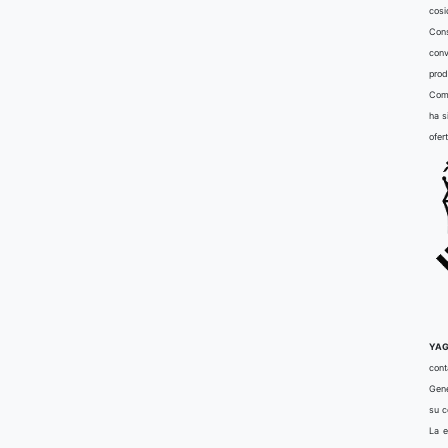
cosi
Cons
conv
prod
Comu
ha s
ofer
YAG
cont
Gene
su 
La e