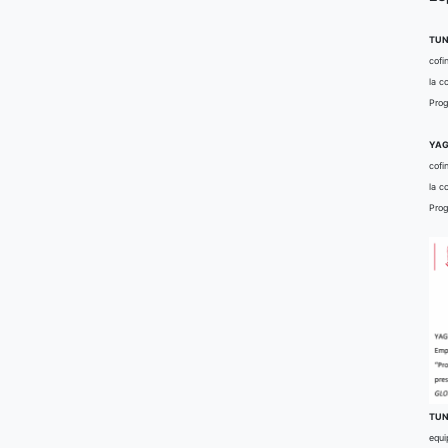
TUN
cofi
la c
Prog
YAG
cofi
la c
Prog
TUN
equi