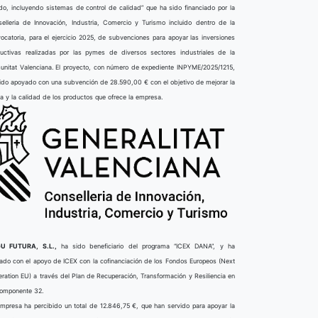
do, incluyendo sistemas de control de calidad” que ha sido financiado por la
elleria de Innovación, Industria, Comercio y Turismo incluido dentro de la
ocatoria, para el ejercicio 2025, de subvenciones para apoyar las inversiones
uctivas realizadas por las pymes de diversos sectores industriales de la
nitat Valenciana. El proyecto, con número de expediente INPYME/2025/1215,
ido apoyado con una subvención de 28.590,00 € con el objetivo de mejorar la
ta y la calidad de los productos que ofrece la empresa.
U FUTURA, S.L.,
ha sido beneficiario del programa “ICEX DANA”, y ha
ado con el apoyo de ICEX con la cofinanciación de los Fondos Europeos (Next
ration EU) a través del Plan de Recuperación, Transformación y Resiliencia en
componente 32.
mpresa ha percibido un total de 12.846,75 €, que han servido para apoyar la