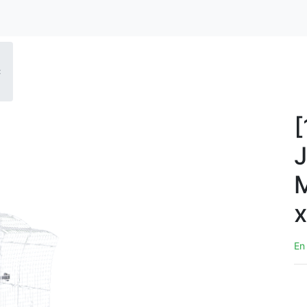
x
x
En