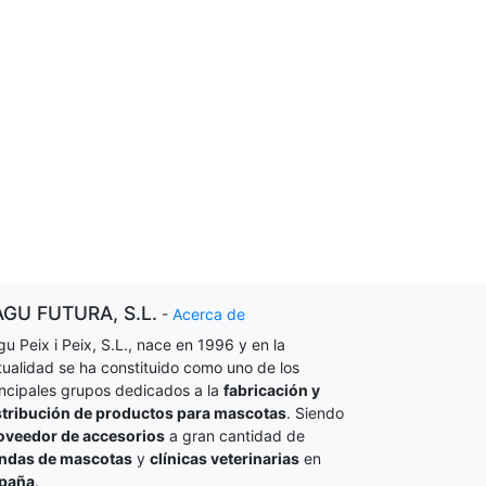
AGU FUTURA, S.L.
-
Acerca de
gu Peix i Peix, S.L., nace en 1996 y en la
tualidad se ha constituido como uno de los
incipales grupos dedicados a la
fabricación y
stribución de productos para mascotas
. Siendo
oveedor de accesorios
a gran cantidad de
endas de mascotas
y
clínicas veterinarias
en
paña
.