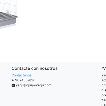
Contacte con nosotros
Y
Contáctenos
Ya
962455928
ac
yagu@grupoyagu.com
pr
di
pr
ti
Es