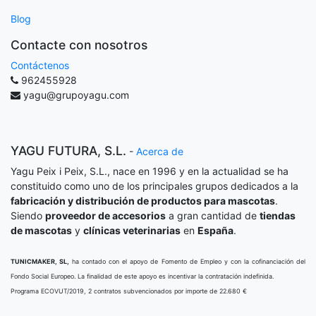
Blog
Contacte con nosotros
Contáctenos
962455928
yagu@grupoyagu.com
YAGU FUTURA, S.L.
-
Acerca de
Yagu Peix i Peix, S.L., nace en 1996 y en la actualidad se ha
constituido como uno de los principales grupos dedicados a la
fabricación y distribución de productos para mascotas
.
Siendo
proveedor de accesorios
a gran cantidad de
tiendas
de mascotas
y
clínicas veterinarias
en
España
.
TUNICMAKER, SL,
ha contado con el apoyo de Fomento de Empleo y con la cofinanciación del
Fondo Social Europeo. La finalidad de este apoyo es incentivar la contratación indefinida.
Programa ECOVUT/2019, 2 contratos subvencionados por importe de 22.680 €