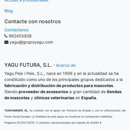
Blog
Contacte con nosotros
Contáctenos
962455928
yagu@grupoyagu.com
YAGU FUTURA, S.L.
-
Acerca de
Yagu Peix i Peix, S.L., nace en 1996 y en la actualidad se ha
constituido como uno de los principales grupos dedicados a la
fabricación y distribución de productos para mascotas
.
Siendo
proveedor de accesorios
a gran cantidad de
tiendas
de mascotas
y
clínicas veterinarias
en
España
.
TUNICMAKER, SL,
ha contado con el apoyo de Fomento de Empleo y con la cofinanciación del
Fondo Social Europeo. La finalidad de este apoyo es incentivar la contratación indefinida.
Programa ECOVUT/2019, 2 contratos subvencionados por importe de 22.680 €