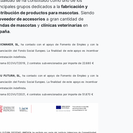
tualidad se ha constituido como uno de los
incipales grupos dedicados a la
fabricación y
stribución de productos para mascotas
. Siendo
oveedor de accesorios
a gran cantidad de
endas de mascotas
y
clínicas veterinarias
en
paña
.
ICMAKER, SL,
ha contado con el apoyo de Fomento de Empleo y con la
nanciación del Fondo Social Europeo. La finalidad de este apoyo es incentivar
ontratación indefinida.
rama ECOVUT/2019, 2 contratos subvencionados por importe de 22.680 €
U FUTURA, SL,
ha contado con el apoyo de Fomento de Empleo y con la
nanciación del Fondo Social Europeo. La finalidad de este apoyo es incentivar
ontratación indefinida.
rama ECOVUT/2021, 4 contratos subvencionados por importe de 51.870 €