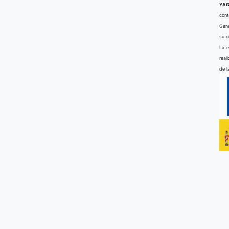
YAG
cont
Gene
su 
La e
real
de l