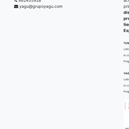
962455928
ac
yagu@grupoyagu.com
pr
di
pr
ti
Es
TUN
cofi
la c
Prog
YAG
cofi
la c
Prog