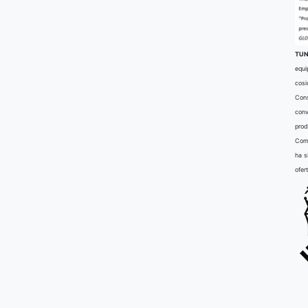
TUN
equi
cosi
Cons
conv
prod
Comu
ha s
ofer