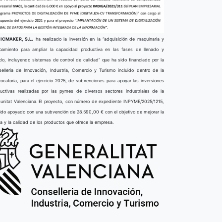
ICMAKER, S.L.
ha realizado la inversión en la “adquisición de maquinaria y
pamiento para ampliar la capacidad productiva en las fases de llenado y
do, incluyendo sistemas de control de calidad” que ha sido financiado por la
elleria de Innovación, Industria, Comercio y Turismo incluido dentro de la
ocatoria, para el ejercicio 2025, de subvenciones para apoyar las inversiones
uctivas realizadas por las pymes de diversos sectores industriales de la
nitat Valenciana. El proyecto, con número de expediente INPYME/2025/1215,
ido apoyado con una subvención de 28.590,00 € con el objetivo de mejorar la
ta y la calidad de los productos que ofrece la empresa.