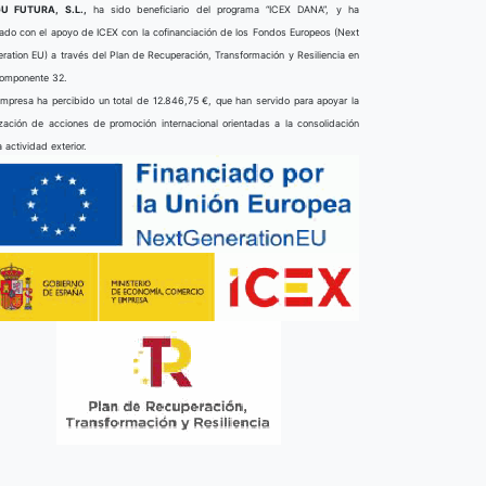
U FUTURA, S.L.,
ha sido beneficiario del programa “ICEX DANA”, y ha
ado con el apoyo de ICEX con la cofinanciación de los Fondos Europeos (Next
ration EU) a través del Plan de Recuperación, Transformación y Resiliencia en
componente 32.
mpresa ha percibido un total de 12.846,75 €, que han servido para apoyar la
ización de acciones de promoción internacional orientadas a la consolidación
a actividad exterior.