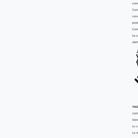
cosi
Cons
conv
prod
Comu
ha s
ofer
YAG
cont
Gene
su 
La e