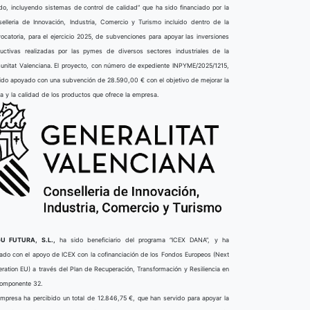
do, incluyendo sistemas de control de calidad” que ha sido financiado por la
elleria de Innovación, Industria, Comercio y Turismo incluido dentro de la
ocatoria, para el ejercicio 2025, de subvenciones para apoyar las inversiones
uctivas realizadas por las pymes de diversos sectores industriales de la
nitat Valenciana. El proyecto, con número de expediente INPYME/2025/1215,
ido apoyado con una subvención de 28.590,00 € con el objetivo de mejorar la
ta y la calidad de los productos que ofrece la empresa.
U FUTURA, S.L.,
ha sido beneficiario del programa “ICEX DANA”, y ha
ado con el apoyo de ICEX con la cofinanciación de los Fondos Europeos (Next
ration EU) a través del Plan de Recuperación, Transformación y Resiliencia en
componente 32.
mpresa ha percibido un total de 12.846,75 €, que han servido para apoyar la