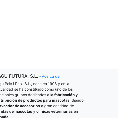
AGU FUTURA, S.L.
-
Acerca de
gu Peix i Peix, S.L., nace en 1996 y en la
tualidad se ha constituido como uno de los
incipales grupos dedicados a la
fabricación y
stribución de productos para mascotas
. Siendo
oveedor de accesorios
a gran cantidad de
endas de mascotas
y
clínicas veterinarias
en
paña
.