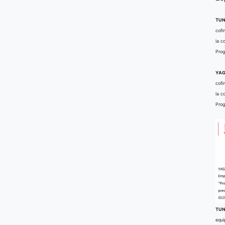
TUN
cofi
la c
Prog
YAG
cofi
la c
Prog
TUN
equi