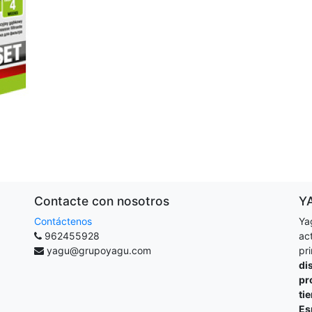
Contacte con nosotros
Y
Contáctenos
Ya
962455928
ac
yagu@grupoyagu.com
pr
di
pr
ti
Es