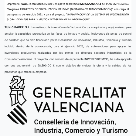
TUNICMAKER, S.L.
ha realizado la inversión en la “adquisición de maquinaria y equipamiento para
ampliar la capacidad productiva en las fases de llenado y cosido, incluyendo sistemas de control
de calidad” que ha sido financiado por la Conselleria de Innovación, Industria, Comercio y Turismo
incluido dentro de la convocatoria, para el ejercicio 2025, de subvenciones para apoyar las
inversiones productivas realizadas por las pymes de diversos sectores industriales de la
Comunitat Valenciana. El proyecto, con número de expediente INPYME/2025/1215, ha sido apoyado
con una subvención de 28.590,00 € con el objetivo de mejorar la oferta y la calidad de los
productos que ofrece la empresa.