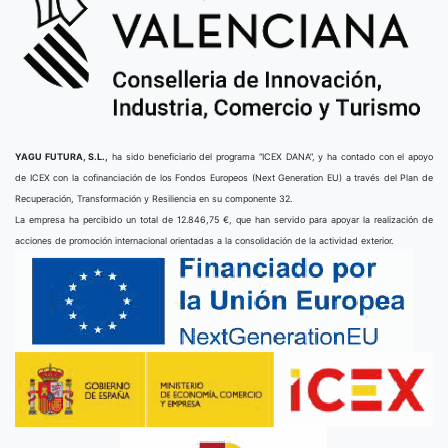
YAGU FUTURA, S.L.,
ha sido beneficiario del programa “ICEX DANA”, y ha contado con el apoyo
de ICEX con la cofinanciación de los Fondos Europeos (Next Generation EU) a través del Plan de
Recuperación, Transformación y Resiliencia en su componente 32.
La empresa ha percibido un total de 12.846,75 €, que han servido para apoyar la realización de
acciones de promoción internacional orientadas a la consolidación de la actividad exterior.