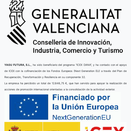
YAGU FUTURA, S.L.,
ha sido beneficiario del programa “ICEX DANA”, y ha contado con el apoyo
de ICEX con la cofinanciación de los Fondos Europeos (Next Generation EU) a través del Plan de
Recuperación, Transformación y Resiliencia en su componente 32.
La empresa ha percibido un total de 12.846,75 €, que han servido para apoyar la realización de
acciones de promoción internacional orientadas a la consolidación de la actividad exterior.