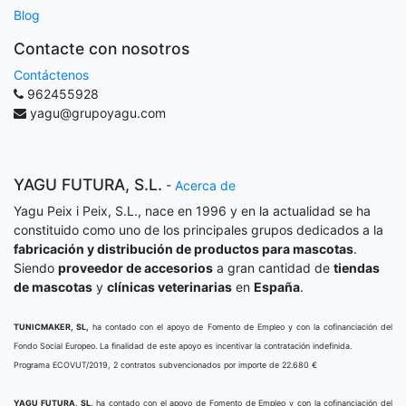
Blog
Contacte con nosotros
Contáctenos
962455928
yagu@grupoyagu.com
YAGU FUTURA, S.L.
-
Acerca de
Yagu Peix i Peix, S.L., nace en 1996 y en la actualidad se ha
constituido como uno de los principales grupos dedicados a la
fabricación y distribución de productos para mascotas
.
Siendo
proveedor de accesorios
a gran cantidad de
tiendas
de mascotas
y
clínicas veterinarias
en
España
.
TUNICMAKER, SL,
ha contado con el apoyo de Fomento de Empleo y con la cofinanciación del
Fondo Social Europeo. La finalidad de este apoyo es incentivar la contratación indefinida.
Programa ECOVUT/2019, 2 contratos subvencionados por importe de 22.680 €
YAGU FUTURA, SL,
ha contado con el apoyo de Fomento de Empleo y con la cofinanciación del