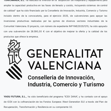
TUNICMAKER, S.L.
ha realizado la inversión en la “adquisición de maquinaria y equipamiento para
ampliar la capacidad productiva en las fases de llenado y cosido, incluyendo sistemas de control
de calidad” que ha sido financiado por la Conselleria de Innovación, Industria, Comercio y Turismo
incluido dentro de la convocatoria, para el ejercicio 2025, de subvenciones para apoyar las
inversiones productivas realizadas por las pymes de diversos sectores industriales de la
Comunitat Valenciana. El proyecto, con número de expediente INPYME/2025/1215, ha sido apoyado
con una subvención de 28.590,00 € con el objetivo de mejorar la oferta y la calidad de los
productos que ofrece la empresa.
YAGU FUTURA, S.L.,
ha sido beneficiario del programa “ICEX DANA”, y ha contado con el apoyo
de ICEX con la cofinanciación de los Fondos Europeos (Next Generation EU) a través del Plan de
Recuperación, Transformación y Resiliencia en su componente 32.