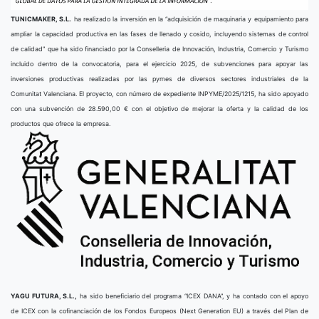
TUNICMAKER, S.L.
ha realizado la inversión en la “adquisición de maquinaria y equipamiento para
ampliar la capacidad productiva en las fases de llenado y cosido, incluyendo sistemas de control
de calidad” que ha sido financiado por la Conselleria de Innovación, Industria, Comercio y Turismo
incluido dentro de la convocatoria, para el ejercicio 2025, de subvenciones para apoyar las
inversiones productivas realizadas por las pymes de diversos sectores industriales de la
Comunitat Valenciana. El proyecto, con número de expediente INPYME/2025/1215, ha sido apoyado
con una subvención de 28.590,00 € con el objetivo de mejorar la oferta y la calidad de los
productos que ofrece la empresa.
YAGU FUTURA, S.L.,
ha sido beneficiario del programa “ICEX DANA”, y ha contado con el apoyo
de ICEX con la cofinanciación de los Fondos Europeos (Next Generation EU) a través del Plan de