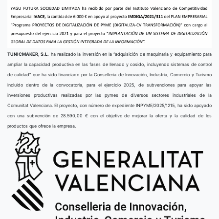
TUNICMAKER, S.L.
ha realizado la inversión en la “adquisición de maquinaria y equipamiento para
ampliar la capacidad productiva en las fases de llenado y cosido, incluyendo sistemas de control
de calidad” que ha sido financiado por la Conselleria de Innovación, Industria, Comercio y Turismo
incluido dentro de la convocatoria, para el ejercicio 2025, de subvenciones para apoyar las
inversiones productivas realizadas por las pymes de diversos sectores industriales de la
Comunitat Valenciana. El proyecto, con número de expediente INPYME/2025/1215, ha sido apoyado
con una subvención de 28.590,00 € con el objetivo de mejorar la oferta y la calidad de los
productos que ofrece la empresa.