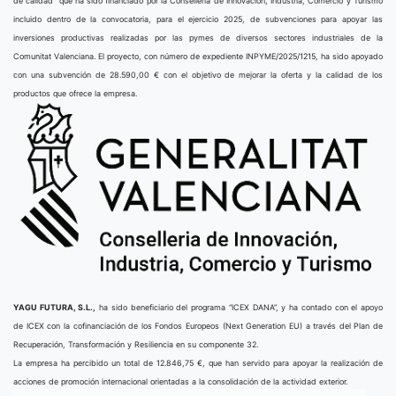
de calidad” que ha sido financiado por la Conselleria de Innovación, Industria, Comercio y Turismo
incluido dentro de la convocatoria, para el ejercicio 2025, de subvenciones para apoyar las
inversiones productivas realizadas por las pymes de diversos sectores industriales de la
Comunitat Valenciana. El proyecto, con número de expediente INPYME/2025/1215, ha sido apoyado
con una subvención de 28.590,00 € con el objetivo de mejorar la oferta y la calidad de los
productos que ofrece la empresa.
YAGU FUTURA, S.L.,
ha sido beneficiario del programa “ICEX DANA”, y ha contado con el apoyo
de ICEX con la cofinanciación de los Fondos Europeos (Next Generation EU) a través del Plan de
Recuperación, Transformación y Resiliencia en su componente 32.
La empresa ha percibido un total de 12.846,75 €, que han servido para apoyar la realización de
acciones de promoción internacional orientadas a la consolidación de la actividad exterior.