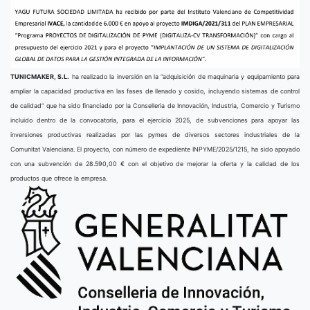
TUNICMAKER, S.L.
ha realizado la inversión en la “adquisición de maquinaria y equipamiento para
ampliar la capacidad productiva en las fases de llenado y cosido, incluyendo sistemas de control
de calidad” que ha sido financiado por la Conselleria de Innovación, Industria, Comercio y Turismo
incluido dentro de la convocatoria, para el ejercicio 2025, de subvenciones para apoyar las
inversiones productivas realizadas por las pymes de diversos sectores industriales de la
Comunitat Valenciana. El proyecto, con número de expediente INPYME/2025/1215, ha sido apoyado
con una subvención de 28.590,00 € con el objetivo de mejorar la oferta y la calidad de los
productos que ofrece la empresa.