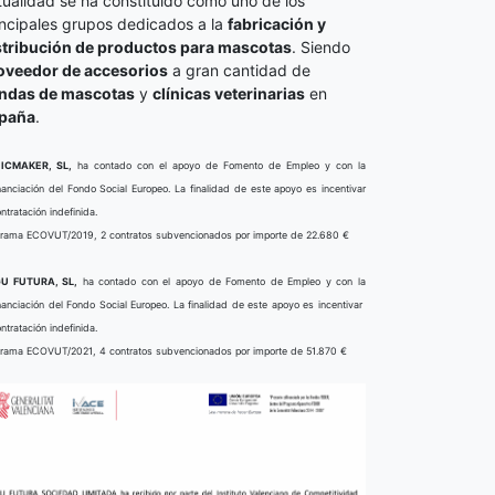
tualidad se ha constituido como uno de los
incipales grupos dedicados a la
fabricación y
stribución de productos para mascotas
. Siendo
oveedor de accesorios
a gran cantidad de
endas de mascotas
y
clínicas veterinarias
en
paña
.
ICMAKER, SL,
ha contado con el apoyo de Fomento de Empleo y con la
nanciación del Fondo Social Europeo. La finalidad de este apoyo es incentivar
ontratación indefinida.
rama ECOVUT/2019, 2 contratos subvencionados por importe de 22.680 €
U FUTURA, SL,
ha contado con el apoyo de Fomento de Empleo y con la
nanciación del Fondo Social Europeo. La finalidad de este apoyo es incentivar
ontratación indefinida.
rama ECOVUT/2021, 4 contratos subvencionados por importe de 51.870 €