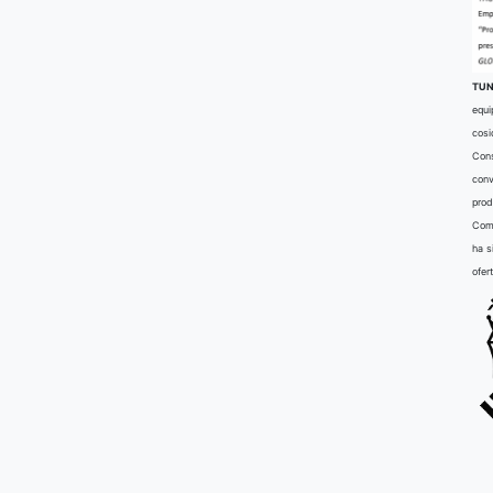
TUN
equi
cosi
Cons
conv
prod
Comu
ha s
ofer