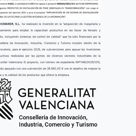
ICMAKER, S.L.
ha realizado la inversión en la “adquisición de maquinaria y
pamiento para ampliar la capacidad productiva en las fases de llenado y
do, incluyendo sistemas de control de calidad” que ha sido financiado por la
elleria de Innovación, Industria, Comercio y Turismo incluido dentro de la
ocatoria, para el ejercicio 2025, de subvenciones para apoyar las inversiones
uctivas realizadas por las pymes de diversos sectores industriales de la
nitat Valenciana. El proyecto, con número de expediente INPYME/2025/1215,
ido apoyado con una subvención de 28.590,00 € con el objetivo de mejorar la
ta y la calidad de los productos que ofrece la empresa.