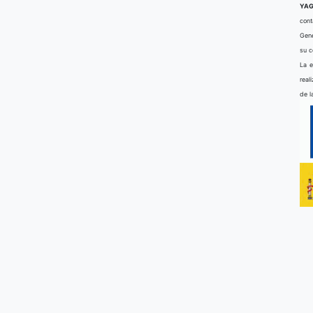
YAG
cont
Gene
su 
La e
real
de l