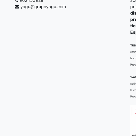
962455928
ac
yagu@grupoyagu.com
pr
di
pr
ti
Es
TUN
cofi
la c
Prog
YAG
cofi
la c
Prog