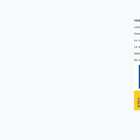
YAG
cont
Gene
su 
La e
real
de l