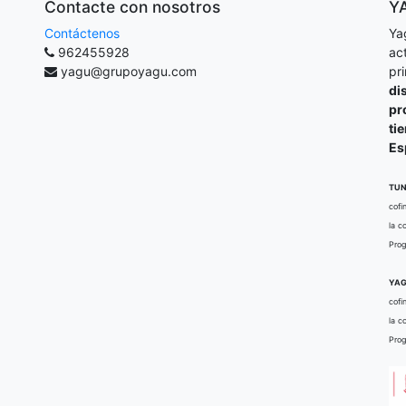
Contacte con nosotros
Y
Contáctenos
Ya
962455928
ac
yagu@grupoyagu.com
pr
di
pr
ti
Es
TUN
cofi
la c
Prog
YAG
cofi
la c
Prog