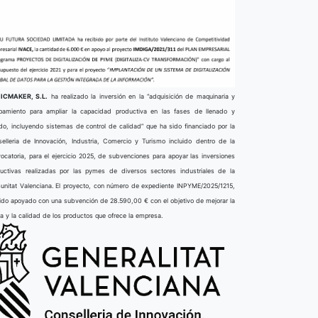
ICMAKER, S.L.
ha realizado la inversión en la “adquisición de maquinaria y
pamiento para ampliar la capacidad productiva en las fases de llenado y
do, incluyendo sistemas de control de calidad” que ha sido financiado por la
elleria de Innovación, Industria, Comercio y Turismo incluido dentro de la
ocatoria, para el ejercicio 2025, de subvenciones para apoyar las inversiones
uctivas realizadas por las pymes de diversos sectores industriales de la
nitat Valenciana. El proyecto, con número de expediente INPYME/2025/1215,
ido apoyado con una subvención de 28.590,00 € con el objetivo de mejorar la
ta y la calidad de los productos que ofrece la empresa.