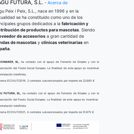
AGU FUTURA, S.L.
-
Acerca de
gu Peix i Peix, S.L., nace en 1996 y en la
tualidad se ha constituido como uno de los
incipales grupos dedicados a la
fabricación y
stribución de productos para mascotas
. Siendo
oveedor de accesorios
a gran cantidad de
endas de mascotas
y
clínicas veterinarias
en
paña
.
ICMAKER, SL,
ha contado con el apoyo de Fomento de Empleo y con la
nanciación del Fondo Social Europeo. La finalidad de este apoyo es incentivar
ontratación indefinida.
rama ECOVUT/2019, 2 contratos subvencionados por importe de 22.680 €
U FUTURA, SL,
ha contado con el apoyo de Fomento de Empleo y con la
nanciación del Fondo Social Europeo. La finalidad de este apoyo es incentivar
ontratación indefinida.
rama ECOVUT/2021, 4 contratos subvencionados por importe de 51.870 €