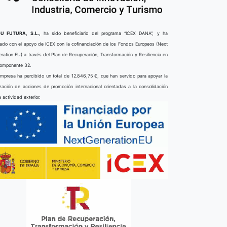
U FUTURA, S.L.,
ha sido beneficiario del programa “ICEX DANA”, y ha
ado con el apoyo de ICEX con la cofinanciación de los Fondos Europeos (Next
ration EU) a través del Plan de Recuperación, Transformación y Resiliencia en
componente 32.
mpresa ha percibido un total de 12.846,75 €, que han servido para apoyar la
ización de acciones de promoción internacional orientadas a la consolidación
a actividad exterior.