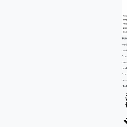
TUN
equi
cosi
Cons
conv
prod
Comu
ha s
ofer