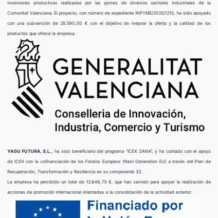
inversiones productivas realizadas por las pymes de diversos sectores industriales de la
Comunitat Valenciana. El proyecto, con número de expediente INPYME/2025/1215, ha sido apoyado
con una subvención de 28.590,00 € con el objetivo de mejorar la oferta y la calidad de los
productos que ofrece la empresa.
YAGU FUTURA, S.L.,
ha sido beneficiario del programa “ICEX DANA”, y ha contado con el apoyo
de ICEX con la cofinanciación de los Fondos Europeos (Next Generation EU) a través del Plan de
Recuperación, Transformación y Resiliencia en su componente 32.
La empresa ha percibido un total de 12.846,75 €, que han servido para apoyar la realización de
acciones de promoción internacional orientadas a la consolidación de la actividad exterior.