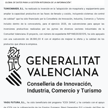
TUNICMAKER, S.L.
ha realizado la inversión en la “adquisición de maquinaria y equipamiento para
ampliar la capacidad productiva en las fases de llenado y cosido, incluyendo sistemas de control
de calidad” que ha sido financiado por la Conselleria de Innovación, Industria, Comercio y Turismo
incluido dentro de la convocatoria, para el ejercicio 2025, de subvenciones para apoyar las
inversiones productivas realizadas por las pymes de diversos sectores industriales de la
Comunitat Valenciana. El proyecto, con número de expediente INPYME/2025/1215, ha sido apoyado
con una subvención de 28.590,00 € con el objetivo de mejorar la oferta y la calidad de los
productos que ofrece la empresa.
YAGU FUTURA, S.L.,
ha sido beneficiario del programa “ICEX DANA”, y ha contado con el apoyo
de ICEX con la cofinanciación de los Fondos Europeos (Next Generation EU) a través del Plan de