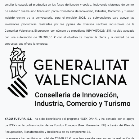
ampliar la capacidad productiva en las fases de llenado y cosido, incluyendo sistemas de control
de calidad” que ha sido financiado por la Conselleria de Innovación, Industria, Comercio y Turismo
incluido dentro de la convocatoria, para el ejercicio 2025, de subvenciones para apoyar las
inversiones productivas realizadas por las pymes de diversos sectores industriales de la
Comunitat Valenciana. El proyecto, con número de expediente INPYME/2025/1215, ha sido apoyado
con una subvención de 28.590,00 € con el objetivo de mejorar la oferta y la calidad de los
productos que ofrece la empresa.
YAGU FUTURA, S.L.,
ha sido beneficiario del programa “ICEX DANA”, y ha contado con el apoyo
de ICEX con la cofinanciación de los Fondos Europeos (Next Generation EU) a través del Plan de
Recuperación, Transformación y Resiliencia en su componente 32.
La empresa ha percibido un total de 12.846,75 €, que han servido para apoyar la realización de