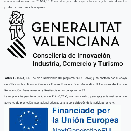
con una subvención de 28.590,00 € con el objetivo de mejorar la oferta y la calidad de los
productos que ofrece la empresa.
YAGU FUTURA, S.L.,
ha sido beneficiario del programa “ICEX DANA”, y ha contado con el apoyo
de ICEX con la cofinanciación de los Fondos Europeos (Next Generation EU) a través del Plan de
Recuperación, Transformación y Resiliencia en su componente 32.
La empresa ha percibido un total de 12.846,75 €, que han servido para apoyar la realización de
acciones de promoción internacional orientadas a la consolidación de la actividad exterior.