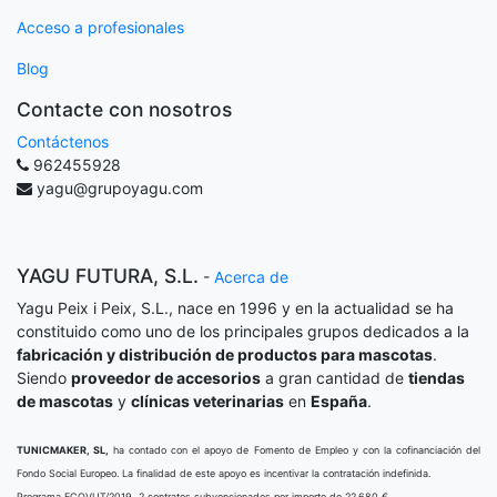
Acceso a profesionales
Blog
Contacte con nosotros
Contáctenos
962455928
yagu@grupoyagu.com
YAGU FUTURA, S.L.
-
Acerca de
Yagu Peix i Peix, S.L., nace en 1996 y en la actualidad se ha
constituido como uno de los principales grupos dedicados a la
fabricación y distribución de productos para mascotas
.
Siendo
proveedor de accesorios
a gran cantidad de
tiendas
de mascotas
y
clínicas veterinarias
en
España
.
TUNICMAKER, SL,
ha contado con el apoyo de Fomento de Empleo y con la cofinanciación del
Fondo Social Europeo. La finalidad de este apoyo es incentivar la contratación indefinida.
Programa ECOVUT/2019, 2 contratos subvencionados por importe de 22.680 €