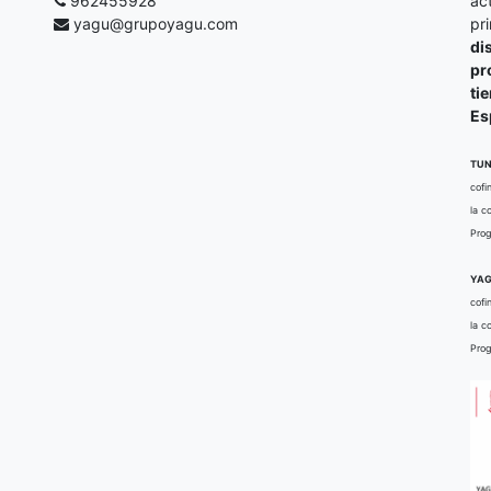
962455928
ac
yagu@grupoyagu.com
pr
di
pr
ti
Es
TUN
cofi
la c
Prog
YAG
cofi
la c
Prog