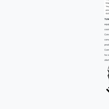
TUN
equi
cosi
Cons
conv
prod
Comu
ha s
ofer