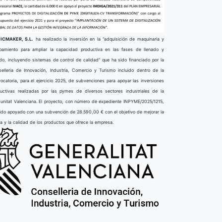
ICMAKER, S.L.
ha realizado la inversión en la “adquisición de maquinaria y
pamiento para ampliar la capacidad productiva en las fases de llenado y
do, incluyendo sistemas de control de calidad” que ha sido financiado por la
elleria de Innovación, Industria, Comercio y Turismo incluido dentro de la
ocatoria, para el ejercicio 2025, de subvenciones para apoyar las inversiones
uctivas realizadas por las pymes de diversos sectores industriales de la
nitat Valenciana. El proyecto, con número de expediente INPYME/2025/1215,
ido apoyado con una subvención de 28.590,00 € con el objetivo de mejorar la
ta y la calidad de los productos que ofrece la empresa.