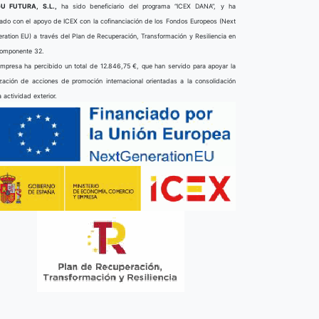
U FUTURA, S.L.,
ha sido beneficiario del programa “ICEX DANA”, y ha
ado con el apoyo de ICEX con la cofinanciación de los Fondos Europeos (Next
ration EU) a través del Plan de Recuperación, Transformación y Resiliencia en
componente 32.
mpresa ha percibido un total de 12.846,75 €, que han servido para apoyar la
ización de acciones de promoción internacional orientadas a la consolidación
a actividad exterior.