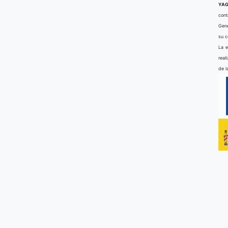
YAG
cont
Gene
su 
La e
real
de l