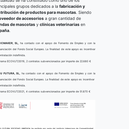
tualidad se ha constituido como uno de los
incipales grupos dedicados a la
fabricación y
stribución de productos para mascotas
. Siendo
oveedor de accesorios
a gran cantidad de
endas de mascotas
y
clínicas veterinarias
en
paña
.
ICMAKER, SL,
ha contado con el apoyo de Fomento de Empleo y con la
nanciación del Fondo Social Europeo. La finalidad de este apoyo es incentivar
ontratación indefinida.
rama ECOVUT/2019, 2 contratos subvencionados por importe de 22.680 €
U FUTURA, SL,
ha contado con el apoyo de Fomento de Empleo y con la
nanciación del Fondo Social Europeo. La finalidad de este apoyo es incentivar
ontratación indefinida.
rama ECOVUT/2021, 4 contratos subvencionados por importe de 51.870 €