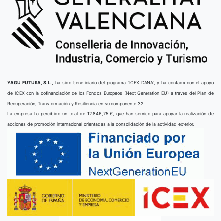
YAGU FUTURA, S.L.,
ha sido beneficiario del programa “ICEX DANA”, y ha contado con el apoyo
de ICEX con la cofinanciación de los Fondos Europeos (Next Generation EU) a través del Plan de
Recuperación, Transformación y Resiliencia en su componente 32.
La empresa ha percibido un total de 12.846,75 €, que han servido para apoyar la realización de
acciones de promoción internacional orientadas a la consolidación de la actividad exterior.