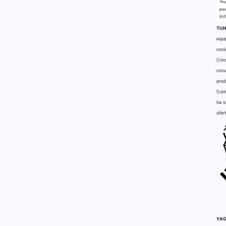
TUN
equi
cosi
Cons
conv
prod
Comu
ha s
ofer
YAG