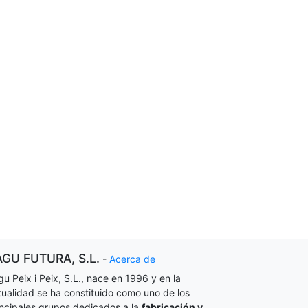
AGU FUTURA, S.L.
-
Acerca de
gu Peix i Peix, S.L., nace en 1996 y en la
tualidad se ha constituido como uno de los
incipales grupos dedicados a la
fabricación y