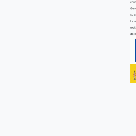
cont
Gene
su 
La e
real
de l