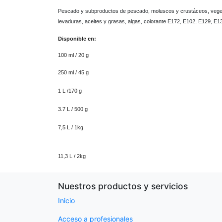
Pescado y subproductos de pescado, moluscos y crustáceos, veget
levaduras, aceites y grasas, algas, colorante E172, E102, E129, E1
Disponible en:
100 ml / 20 g
250 ml / 45 g
1 L /170 g
3.7 L / 500 g
7,5 L / 1kg
11,3 L / 2kg
Nuestros productos y servicios
Inicio
Acceso a profesionales