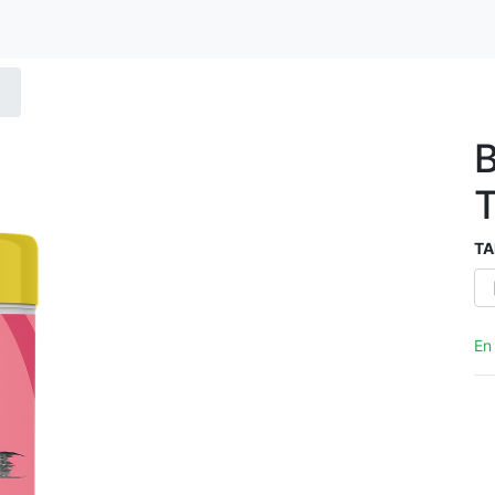
TA
En