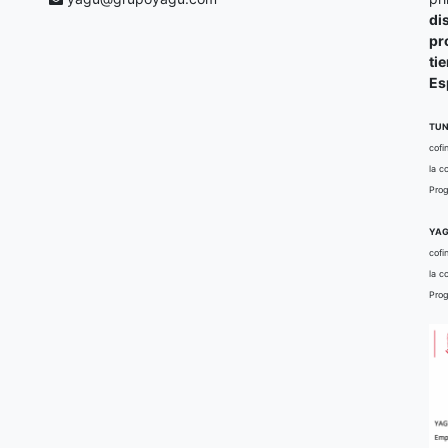
di
pr
ti
Es
TUN
cofi
la c
Prog
YAG
cofi
la c
Prog