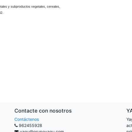
ales y subproductos vegetales, cereales,
32.
Contacte con nosotros
Y
Contáctenos
Ya
962455928
ac
yagu@grupoyagu.com
pr