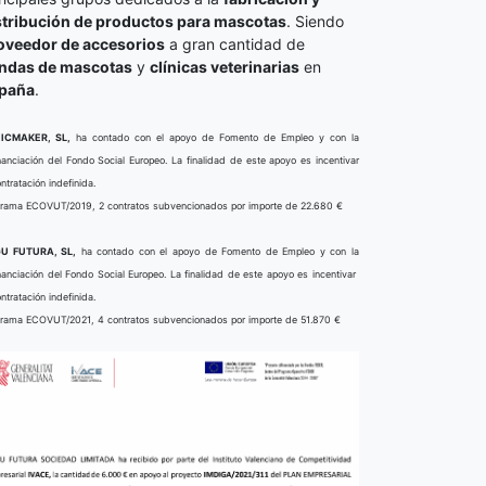
stribución de productos para mascotas
. Siendo
oveedor de accesorios
a gran cantidad de
endas de mascotas
y
clínicas veterinarias
en
paña
.
ICMAKER, SL,
ha contado con el apoyo de Fomento de Empleo y con la
nanciación del Fondo Social Europeo. La finalidad de este apoyo es incentivar
ontratación indefinida.
rama ECOVUT/2019, 2 contratos subvencionados por importe de 22.680 €
U FUTURA, SL,
ha contado con el apoyo de Fomento de Empleo y con la
nanciación del Fondo Social Europeo. La finalidad de este apoyo es incentivar
ontratación indefinida.
rama ECOVUT/2021, 4 contratos subvencionados por importe de 51.870 €