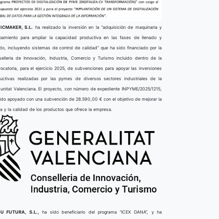
ICMAKER, S.L.
ha realizado la inversión en la “adquisición de maquinaria y
pamiento para ampliar la capacidad productiva en las fases de llenado y
do, incluyendo sistemas de control de calidad” que ha sido financiado por la
elleria de Innovación, Industria, Comercio y Turismo incluido dentro de la
ocatoria, para el ejercicio 2025, de subvenciones para apoyar las inversiones
uctivas realizadas por las pymes de diversos sectores industriales de la
nitat Valenciana. El proyecto, con número de expediente INPYME/2025/1215,
ido apoyado con una subvención de 28.590,00 € con el objetivo de mejorar la
ta y la calidad de los productos que ofrece la empresa.
U FUTURA, S.L.,
ha sido beneficiario del programa “ICEX DANA”, y ha