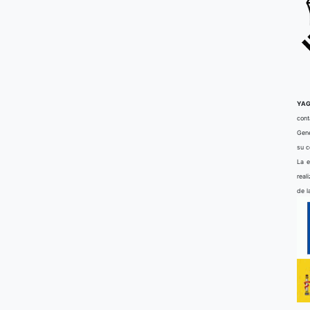
YAG
cont
Gene
su 
La e
real
de l