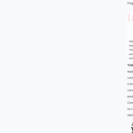
Prog
TUN
equi
cosi
Cons
conv
prod
Comu
ha s
ofer