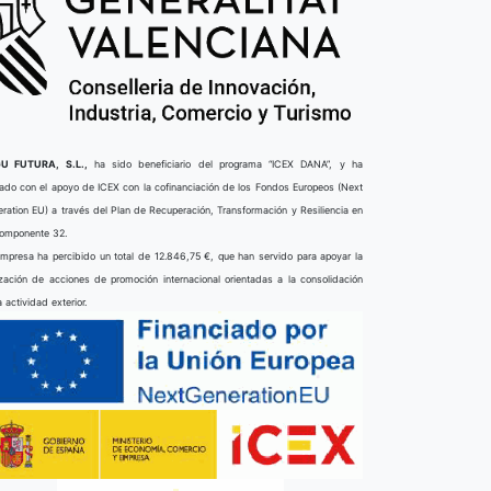
U FUTURA, S.L.,
ha sido beneficiario del programa “ICEX DANA”, y ha
ado con el apoyo de ICEX con la cofinanciación de los Fondos Europeos (Next
ration EU) a través del Plan de Recuperación, Transformación y Resiliencia en
componente 32.
mpresa ha percibido un total de 12.846,75 €, que han servido para apoyar la
ización de acciones de promoción internacional orientadas a la consolidación
a actividad exterior.