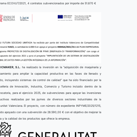
rama ECOVUT/2021, 4 contratos subvencionados por importe de 51.870 €
ICMAKER, S.L.
ha realizado la inversión en la “adquisición de maquinaria y
pamiento para ampliar la capacidad productiva en las fases de llenado y
do, incluyendo sistemas de control de calidad” que ha sido financiado por la
elleria de Innovación, Industria, Comercio y Turismo incluido dentro de la
ocatoria, para el ejercicio 2025, de subvenciones para apoyar las inversiones
uctivas realizadas por las pymes de diversos sectores industriales de la
nitat Valenciana. El proyecto, con número de expediente INPYME/2025/1215,
ido apoyado con una subvención de 28.590,00 € con el objetivo de mejorar la
ta y la calidad de los productos que ofrece la empresa.