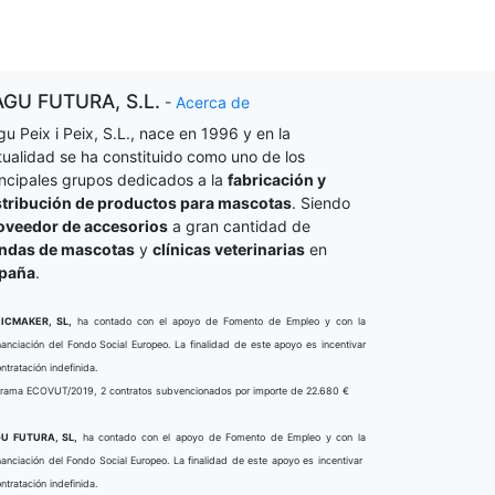
AGU FUTURA, S.L.
-
Acerca de
gu Peix i Peix, S.L., nace en 1996 y en la
tualidad se ha constituido como uno de los
incipales grupos dedicados a la
fabricación y
stribución de productos para mascotas
. Siendo
oveedor de accesorios
a gran cantidad de
endas de mascotas
y
clínicas veterinarias
en
paña
.
ICMAKER, SL,
ha contado con el apoyo de Fomento de Empleo y con la
nanciación del Fondo Social Europeo. La finalidad de este apoyo es incentivar
ontratación indefinida.
rama ECOVUT/2019, 2 contratos subvencionados por importe de 22.680 €
U FUTURA, SL,
ha contado con el apoyo de Fomento de Empleo y con la
nanciación del Fondo Social Europeo. La finalidad de este apoyo es incentivar
ontratación indefinida.