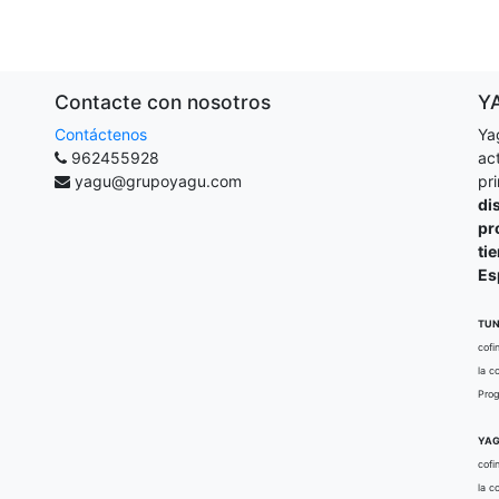
Contacte con nosotros
Y
Contáctenos
Ya
962455928
ac
yagu@grupoyagu.com
pr
di
pr
ti
Es
TUN
cofi
la c
Prog
YAG
cofi
la c