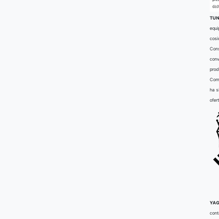
TUN
equi
cosi
Cons
conv
prod
Comu
ha s
ofer
YAG
cont