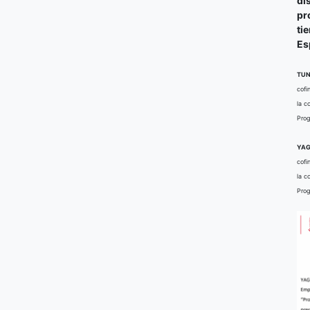
di
pr
ti
Es
TUN
cofi
la c
Prog
YAG
cofi
la c
Prog