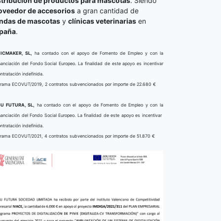
stribución de productos para mascotas
. Siendo
oveedor de accesorios
a gran cantidad de
endas de mascotas
y
clínicas veterinarias
en
paña
.
ICMAKER, SL,
ha contado con el apoyo de Fomento de Empleo y con la
nanciación del Fondo Social Europeo. La finalidad de este apoyo es incentivar
ontratación indefinida.
rama ECOVUT/2019, 2 contratos subvencionados por importe de 22.680 €
U FUTURA, SL,
ha contado con el apoyo de Fomento de Empleo y con la
nanciación del Fondo Social Europeo. La finalidad de este apoyo es incentivar
ontratación indefinida.
rama ECOVUT/2021, 4 contratos subvencionados por importe de 51.870 €