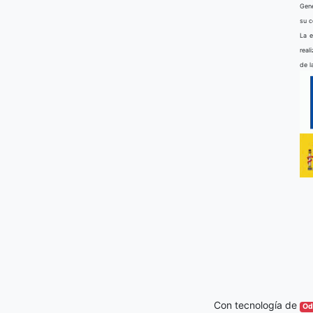
Gene
su 
La e
real
de l
Con tecnología de
Od