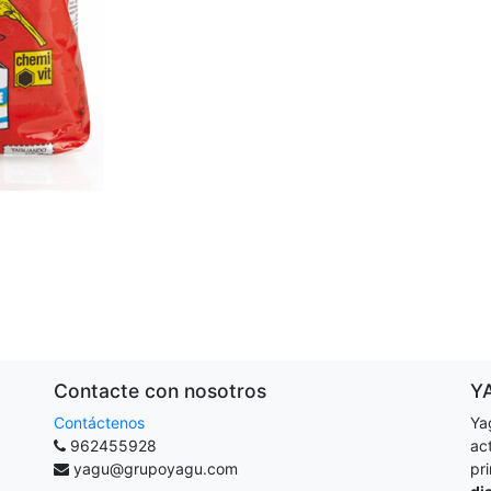
Contacte con nosotros
Y
Contáctenos
Ya
962455928
ac
yagu@grupoyagu.com
pr