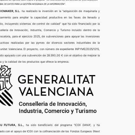
ICMAKER, S.L.
ha realizado la inversión en la “adquisición de maquinaria y
pamiento para ampliar la capacidad productiva en las fases de llenado y
do, incluyendo sistemas de control de calidad” que ha sido financiado por la
elleria de Innovación, Industria, Comercio y Turismo incluido dentro de la
ocatoria, para el ejercicio 2025, de subvenciones para apoyar las inversiones
uctivas realizadas por las pymes de diversos sectores industriales de la
nitat Valenciana. El proyecto, con número de expediente INPYME/2025/1215,
ido apoyado con una subvención de 28.590,00 € con el objetivo de mejorar la
ta y la calidad de los productos que ofrece la empresa.
U FUTURA, S.L.,
ha sido beneficiario del programa “ICEX DANA”, y ha
ado con el apoyo de ICEX con la cofinanciación de los Fondos Europeos (Next