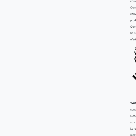
cosi
Cons
conv
prod
Comu
ha s
ofer
YAG
cont
Gene
su 
La e
real