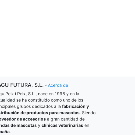
AGU FUTURA, S.L.
-
Acerca de
gu Peix i Peix, S.L., nace en 1996 y en la
tualidad se ha constituido como uno de los
incipales grupos dedicados a la
fabricación y
stribución de productos para mascotas
. Siendo
oveedor de accesorios
a gran cantidad de
endas de mascotas
y
clínicas veterinarias
en
paña
.