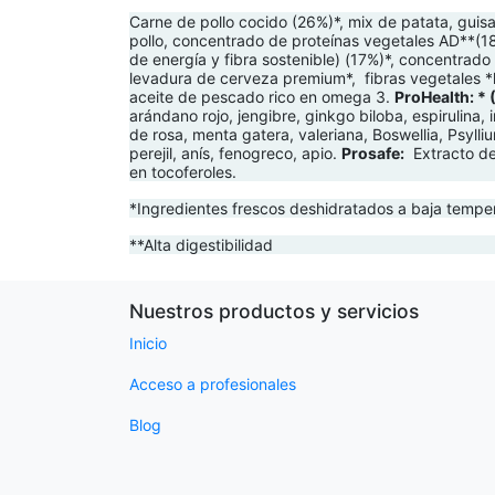
Carne de pollo cocido (26%)*, mix de patata, guisa
pollo, concentrado de proteínas vegetales AD**(18%
de energía y fibra sostenible) (17%)*, concentrado
levadura de cerveza premium*, fibras vegetales *hu
aceite de pescado rico en omega 3.
ProHealth: *
arándano rojo, jengibre, ginkgo biloba, espirulina, i
de rosa, menta gatera, valeriana, Boswellia, Psylliu
perejil, anís, fenogreco, apio.
Prosafe:
Extracto de 
en tocoferoles.
*Ingredientes frescos deshidratados a baja tempe
**Alta digestibilidad
Nuestros productos y servicios
Inicio
Acceso a profesionales
Blog