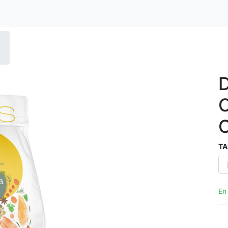
TA
En