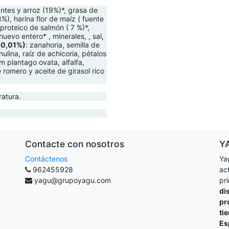
ntes y arroz (19%)*, grasa de
), harina flor de maíz ( fuente
 proteico de salmón ( 7 %)*,
evo entero* , minerales, , sal,
 (0,01%)
: zanahoria, semilla de
nulina, raíz de achicoria, pétalos
m plantago ovata, alfalfa,
romero y aceite de girasol rico
ratura.
Contacte con nosotros
Y
Contáctenos
Ya
962455928
ac
yagu@grupoyagu.com
pr
di
pr
ti
Es