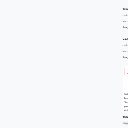
TUN
cofi
la c
Prog
YAG
cofi
la c
Prog
TUN
equi