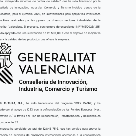
do, incluyendo sistemas de control de calidad” que ha sido financiado por la
elleria de Innovación, Industria, Comercio y Turismo incluido dentro de la
ocatoria, para el ejercicio 2025, de subvenciones para apoyar las inversiones
uctivas realizadas por las pymes de diversos sectores industriales de la
nitat Valenciana. El proyecto, con número de expediente INPYME/2025/1215,
ido apoyado con una subvención de 28.590,00 € con el objetivo de mejorar la
ta y la calidad de los productos que ofrece la empresa.
U FUTURA, S.L.,
ha sido beneficiario del programa “ICEX DANA”, y ha
ado con el apoyo de ICEX con la cofinanciación de los Fondos Europeos (Next
ration EU) a través del Plan de Recuperación, Transformación y Resiliencia en
componente 32.
mpresa ha percibido un total de 12.846,75 €, que han servido para apoyar la
ización de acciones de promoción internacional orientadas a la consolidación