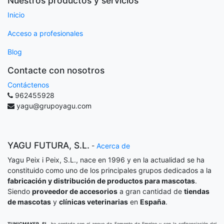
Nuestros productos y servicios
Inicio
Acceso a profesionales
Blog
Contacte con nosotros
Contáctenos
962455928
yagu@grupoyagu.com
YAGU FUTURA, S.L.
-
Acerca de
Yagu Peix i Peix, S.L., nace en 1996 y en la actualidad se ha
constituido como uno de los principales grupos dedicados a la
fabricación y distribución de productos para mascotas
.
Siendo
proveedor de accesorios
a gran cantidad de
tiendas
de mascotas
y
clínicas veterinarias
en
España
.
TUNICMAKER, SL,
ha contado con el apoyo de Fomento de Empleo y con la cofinanciación del