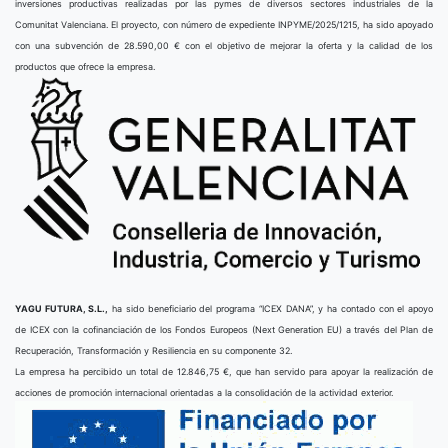
inversiones productivas realizadas por las pymes de diversos sectores industriales de la
Comunitat Valenciana. El proyecto, con número de expediente INPYME/2025/1215, ha sido apoyado
con una subvención de 28.590,00 € con el objetivo de mejorar la oferta y la calidad de los
productos que ofrece la empresa.
YAGU FUTURA, S.L.,
ha sido beneficiario del programa “ICEX DANA”, y ha contado con el apoyo
de ICEX con la cofinanciación de los Fondos Europeos (Next Generation EU) a través del Plan de
Recuperación, Transformación y Resiliencia en su componente 32.
La empresa ha percibido un total de 12.846,75 €, que han servido para apoyar la realización de
acciones de promoción internacional orientadas a la consolidación de la actividad exterior.