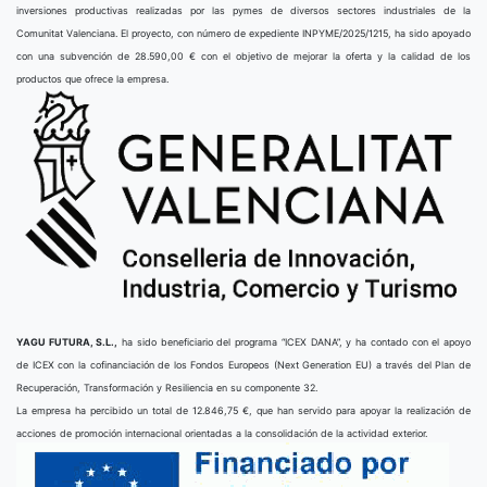
inversiones productivas realizadas por las pymes de diversos sectores industriales de la
Comunitat Valenciana. El proyecto, con número de expediente INPYME/2025/1215, ha sido apoyado
con una subvención de 28.590,00 € con el objetivo de mejorar la oferta y la calidad de los
productos que ofrece la empresa.
YAGU FUTURA, S.L.,
ha sido beneficiario del programa “ICEX DANA”, y ha contado con el apoyo
de ICEX con la cofinanciación de los Fondos Europeos (Next Generation EU) a través del Plan de
Recuperación, Transformación y Resiliencia en su componente 32.
La empresa ha percibido un total de 12.846,75 €, que han servido para apoyar la realización de
acciones de promoción internacional orientadas a la consolidación de la actividad exterior.