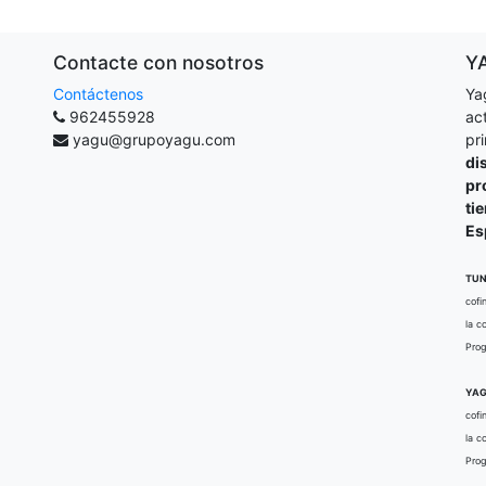
Contacte con nosotros
Y
Contáctenos
Ya
962455928
ac
yagu@grupoyagu.com
pr
di
pr
ti
Es
TUN
cofi
la c
Prog
YAG
cofi
la c
Prog