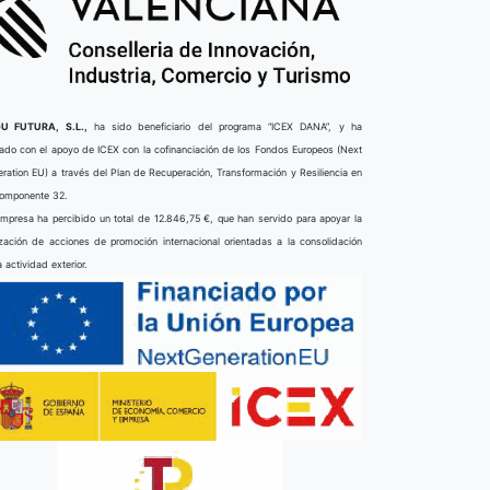
U FUTURA, S.L.,
ha sido beneficiario del programa “ICEX DANA”, y ha
ado con el apoyo de ICEX con la cofinanciación de los Fondos Europeos (Next
ration EU) a través del Plan de Recuperación, Transformación y Resiliencia en
componente 32.
mpresa ha percibido un total de 12.846,75 €, que han servido para apoyar la
ización de acciones de promoción internacional orientadas a la consolidación
a actividad exterior.