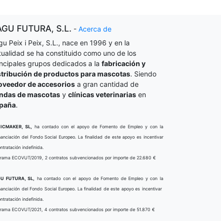
AGU FUTURA, S.L.
-
Acerca de
gu Peix i Peix, S.L., nace en 1996 y en la
tualidad se ha constituido como uno de los
incipales grupos dedicados a la
fabricación y
stribución de productos para mascotas
. Siendo
oveedor de accesorios
a gran cantidad de
endas de mascotas
y
clínicas veterinarias
en
paña
.
ICMAKER, SL,
ha contado con el apoyo de Fomento de Empleo y con la
nanciación del Fondo Social Europeo. La finalidad de este apoyo es incentivar
ontratación indefinida.
rama ECOVUT/2019, 2 contratos subvencionados por importe de 22.680 €
U FUTURA, SL,
ha contado con el apoyo de Fomento de Empleo y con la
nanciación del Fondo Social Europeo. La finalidad de este apoyo es incentivar
ontratación indefinida.
rama ECOVUT/2021, 4 contratos subvencionados por importe de 51.870 €