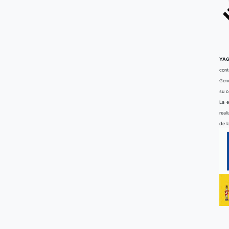
YAG
cont
Gene
su 
La e
real
de l