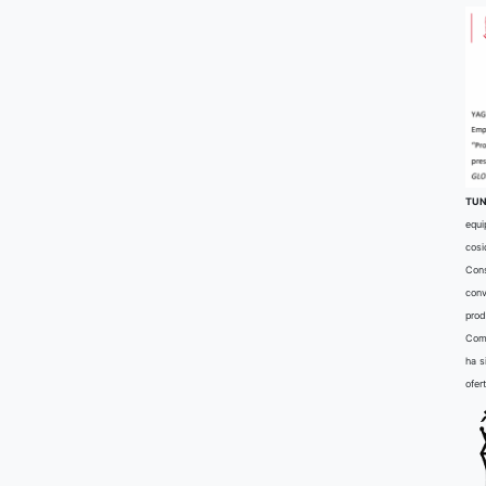
TUN
equi
cosi
Cons
conv
prod
Comu
ha s
ofer