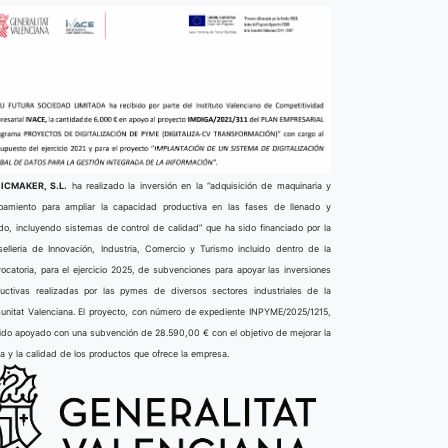
ICMAKER, S.L.
ha realizado la inversión en la “adquisición de maquinaria y
pamiento para ampliar la capacidad productiva en las fases de llenado y
do, incluyendo sistemas de control de calidad” que ha sido financiado por la
elleria de Innovación, Industria, Comercio y Turismo incluido dentro de la
ocatoria, para el ejercicio 2025, de subvenciones para apoyar las inversiones
uctivas realizadas por las pymes de diversos sectores industriales de la
nitat Valenciana. El proyecto, con número de expediente INPYME/2025/1215,
ido apoyado con una subvención de 28.590,00 € con el objetivo de mejorar la
ta y la calidad de los productos que ofrece la empresa.