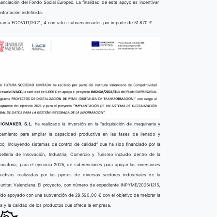
nanciación del Fondo Social Europeo. La finalidad de este apoyo es incentivar
ontratación indefinida.
rama ECOVUT/2021, 4 contratos subvencionados por importe de 51.870 €
ICMAKER, S.L.
ha realizado la inversión en la “adquisición de maquinaria y
pamiento para ampliar la capacidad productiva en las fases de llenado y
do, incluyendo sistemas de control de calidad” que ha sido financiado por la
elleria de Innovación, Industria, Comercio y Turismo incluido dentro de la
ocatoria, para el ejercicio 2025, de subvenciones para apoyar las inversiones
uctivas realizadas por las pymes de diversos sectores industriales de la
nitat Valenciana. El proyecto, con número de expediente INPYME/2025/1215,
ido apoyado con una subvención de 28.590,00 € con el objetivo de mejorar la
ta y la calidad de los productos que ofrece la empresa.