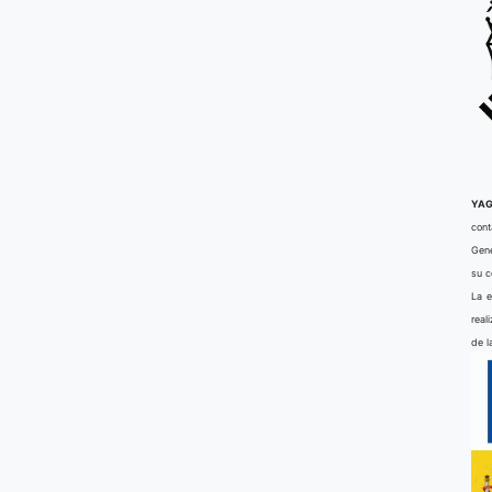
YAG
cont
Gene
su 
La e
real
de l