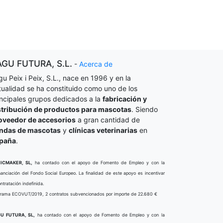
AGU FUTURA, S.L.
-
Acerca de
gu Peix i Peix, S.L., nace en 1996 y en la
tualidad se ha constituido como uno de los
incipales grupos dedicados a la
fabricación y
stribución de productos para mascotas
. Siendo
oveedor de accesorios
a gran cantidad de
endas de mascotas
y
clínicas veterinarias
en
paña
.
ICMAKER, SL,
ha contado con el apoyo de Fomento de Empleo y con la
nanciación del Fondo Social Europeo. La finalidad de este apoyo es incentivar
ontratación indefinida.
rama ECOVUT/2019, 2 contratos subvencionados por importe de 22.680 €
U FUTURA, SL,
ha contado con el apoyo de Fomento de Empleo y con la