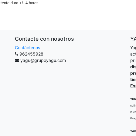
itente dura +/- 4 horas
Contacte con nosotros
Y
Contáctenos
Ya
962455928
ac
yagu@grupoyagu.com
pr
di
pr
ti
Es
TUN
cofi
la c
Prog
YAG