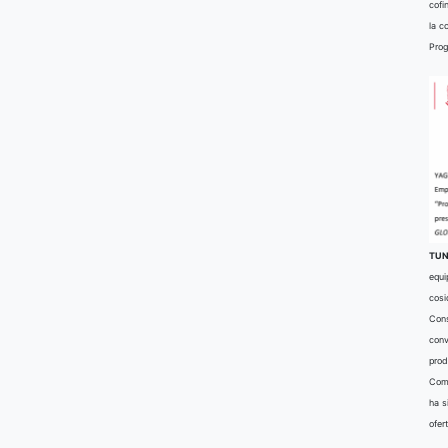
cofi
la c
Prog
TUN
equi
cosi
Cons
conv
prod
Comu
ha s
ofer