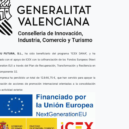
U FUTURA, S.L.,
ha sido beneficiario del programa “ICEX DANA”, y ha
ado con el apoyo de ICEX con la cofinanciación de los Fondos Europeos (Next
ration EU) a través del Plan de Recuperación, Transformación y Resiliencia en
componente 32.
mpresa ha percibido un total de 12.846,75 €, que han servido para apoyar la
ización de acciones de promoción internacional orientadas a la consolidación
a actividad exterior.