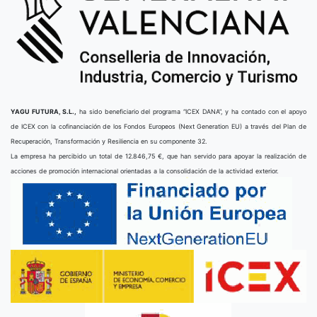
YAGU FUTURA, S.L.,
ha sido beneficiario del programa “ICEX DANA”, y ha contado con el apoyo
de ICEX con la cofinanciación de los Fondos Europeos (Next Generation EU) a través del Plan de
Recuperación, Transformación y Resiliencia en su componente 32.
La empresa ha percibido un total de 12.846,75 €, que han servido para apoyar la realización de
acciones de promoción internacional orientadas a la consolidación de la actividad exterior.