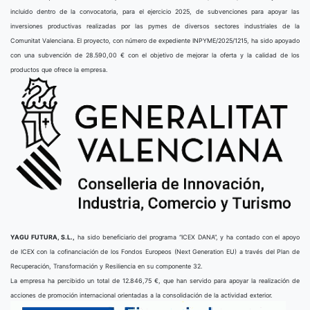
incluido dentro de la convocatoria, para el ejercicio 2025, de subvenciones para apoyar las
inversiones productivas realizadas por las pymes de diversos sectores industriales de la
Comunitat Valenciana. El proyecto, con número de expediente INPYME/2025/1215, ha sido apoyado
con una subvención de 28.590,00 € con el objetivo de mejorar la oferta y la calidad de los
productos que ofrece la empresa.
YAGU FUTURA, S.L.,
ha sido beneficiario del programa “ICEX DANA”, y ha contado con el apoyo
de ICEX con la cofinanciación de los Fondos Europeos (Next Generation EU) a través del Plan de
Recuperación, Transformación y Resiliencia en su componente 32.
La empresa ha percibido un total de 12.846,75 €, que han servido para apoyar la realización de
acciones de promoción internacional orientadas a la consolidación de la actividad exterior.