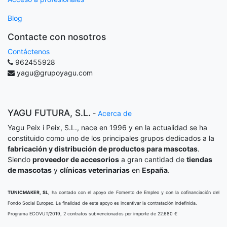
Blog
Contacte con nosotros
Contáctenos
962455928
yagu@grupoyagu.com
YAGU FUTURA, S.L.
-
Acerca de
Yagu Peix i Peix, S.L., nace en 1996 y en la actualidad se ha
constituido como uno de los principales grupos dedicados a la
fabricación y distribución de productos para mascotas
.
Siendo
proveedor de accesorios
a gran cantidad de
tiendas
de mascotas
y
clínicas veterinarias
en
España
.
TUNICMAKER, SL,
ha contado con el apoyo de Fomento de Empleo y con la cofinanciación del
Fondo Social Europeo. La finalidad de este apoyo es incentivar la contratación indefinida.
Programa ECOVUT/2019, 2 contratos subvencionados por importe de 22.680 €