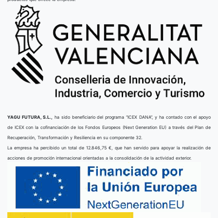
YAGU FUTURA, S.L.,
ha sido beneficiario del programa “ICEX DANA”, y ha contado con el apoyo
de ICEX con la cofinanciación de los Fondos Europeos (Next Generation EU) a través del Plan de
Recuperación, Transformación y Resiliencia en su componente 32.
La empresa ha percibido un total de 12.846,75 €, que han servido para apoyar la realización de
acciones de promoción internacional orientadas a la consolidación de la actividad exterior.