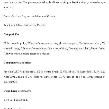
para la mascota. Complemento ideal en la alimentación por las vitaminas y minerales que
aportan.
Envasado al vacío y en atmósfera modificada.
Snack saludable fabricado en España.
Composición
30% carne de pollo, 25% jamón serrano, arroz, glicerina vegetal, 8% leche en polvo, 5%
carne de buey, Aditivos: Conservantes: ácido propiónico, formiato de calcio, ácido cítrico.
Aditivos nutricionales: aceite de orégano.
Componentes analíticos
Proteína: 25.7%, grasa bruta: 6.5%, ceniza bruta: 12.8%, fibra: 1%, humedad: 14.4%, 320
Kcal/100g., calcio 3.3%, fósforo 1.8%, sodio 0.7%, omega 6: 0.83g/100g, omega 9:
1.57g/100g
Dosis diaria orientativa
1-10 kg: hasta 2 und.