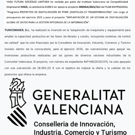
TUNICMAKER, S.L.
ha realizado la inversión en la “adquisición de maquinaria y equipamiento para
ampliar la capacidad productiva en las fases de llenado y cosido, incluyendo sistemas de control
de calidad” que ha sido financiado por la Conselleria de Innovación, Industria, Comercio y Turismo
incluido dentro de la convocatoria, para el ejercicio 2025, de subvenciones para apoyar las
inversiones productivas realizadas por las pymes de diversos sectores industriales de la
Comunitat Valenciana. El proyecto, con número de expediente INPYME/2025/1215, ha sido apoyado
con una subvención de 28.590,00 € con el objetivo de mejorar la oferta y la calidad de los
productos que ofrece la empresa.