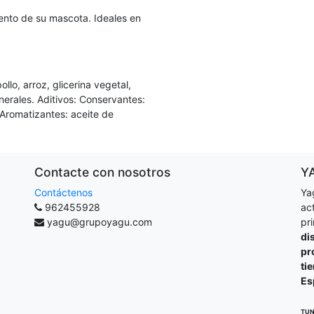
ento de su mascota. Ideales en
lo, arroz, glicerina vegetal,
nerales. Aditivos: Conservantes:
. Aromatizantes: aceite de
Contacte con nosotros
Y
Contáctenos
Ya
962455928
ac
yagu@grupoyagu.com
pr
di
pr
ti
Es
TUN