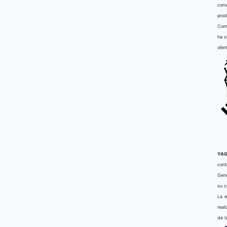
conv
prod
Comu
ha s
ofer
YAG
cont
Gene
su 
La e
real
de l