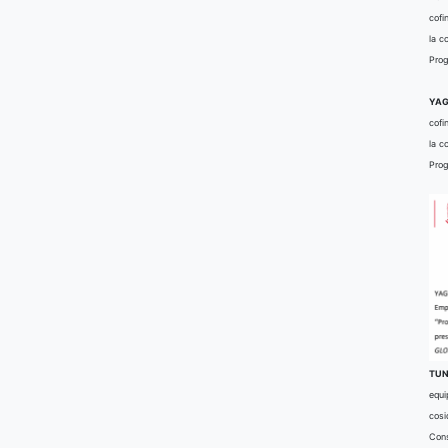
cofi
la c
Prog
YAG
cofi
la c
Prog
TUN
equi
cosi
Cons