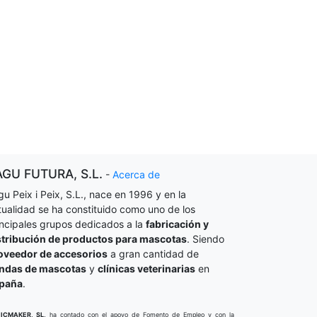
AGU FUTURA, S.L.
-
Acerca de
gu Peix i Peix, S.L., nace en 1996 y en la
tualidad se ha constituido como uno de los
incipales grupos dedicados a la
fabricación y
stribución de productos para mascotas
. Siendo
oveedor de accesorios
a gran cantidad de
endas de mascotas
y
clínicas veterinarias
en
paña
.
ICMAKER, SL,
ha contado con el apoyo de Fomento de Empleo y con la