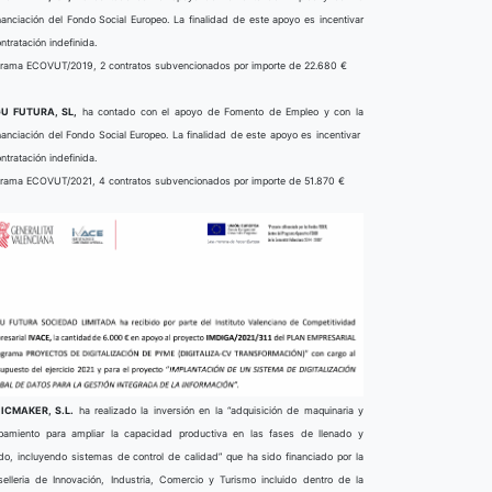
nanciación del Fondo Social Europeo. La finalidad de este apoyo es incentivar
ontratación indefinida.
rama ECOVUT/2019, 2 contratos subvencionados por importe de 22.680 €
U FUTURA, SL,
ha contado con el apoyo de Fomento de Empleo y con la
nanciación del Fondo Social Europeo. La finalidad de este apoyo es incentivar
ontratación indefinida.
rama ECOVUT/2021, 4 contratos subvencionados por importe de 51.870 €
ICMAKER, S.L.
ha realizado la inversión en la “adquisición de maquinaria y
pamiento para ampliar la capacidad productiva en las fases de llenado y
do, incluyendo sistemas de control de calidad” que ha sido financiado por la
elleria de Innovación, Industria, Comercio y Turismo incluido dentro de la