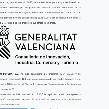
ocatoria, para el ejercicio 2025, de subvenciones para apoyar las inversiones
uctivas realizadas por las pymes de diversos sectores industriales de la
nitat Valenciana. El proyecto, con número de expediente INPYME/2025/1215,
ido apoyado con una subvención de 28.590,00 € con el objetivo de mejorar la
ta y la calidad de los productos que ofrece la empresa.
U FUTURA, S.L.,
ha sido beneficiario del programa “ICEX DANA”, y ha
ado con el apoyo de ICEX con la cofinanciación de los Fondos Europeos (Next
ration EU) a través del Plan de Recuperación, Transformación y Resiliencia en
componente 32.
mpresa ha percibido un total de 12.846,75 €, que han servido para apoyar la
ización de acciones de promoción internacional orientadas a la consolidación
a actividad exterior.