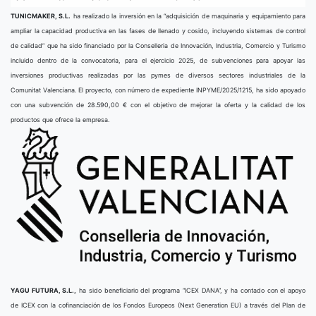
TUNICMAKER, S.L.
ha realizado la inversión en la “adquisición de maquinaria y equipamiento para
ampliar la capacidad productiva en las fases de llenado y cosido, incluyendo sistemas de control
de calidad” que ha sido financiado por la Conselleria de Innovación, Industria, Comercio y Turismo
incluido dentro de la convocatoria, para el ejercicio 2025, de subvenciones para apoyar las
inversiones productivas realizadas por las pymes de diversos sectores industriales de la
Comunitat Valenciana. El proyecto, con número de expediente INPYME/2025/1215, ha sido apoyado
con una subvención de 28.590,00 € con el objetivo de mejorar la oferta y la calidad de los
productos que ofrece la empresa.
YAGU FUTURA, S.L.,
ha sido beneficiario del programa “ICEX DANA”, y ha contado con el apoyo
de ICEX con la cofinanciación de los Fondos Europeos (Next Generation EU) a través del Plan de