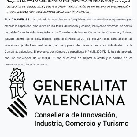
TUNICMAKER, S.L.
ha realizado la inversión en la “adquisición de maquinaria y equipamiento para
ampliar la capacidad productiva en las fases de llenado y cosido, incluyendo sistemas de control
de calidad” que ha sido financiado por la Conselleria de Innovación, Industria, Comercio y Turismo
incluido dentro de la convocatoria, para el ejercicio 2025, de subvenciones para apoyar las
inversiones productivas realizadas por las pymes de diversos sectores industriales de la
Comunitat Valenciana. El proyecto, con número de expediente INPYME/2025/1215, ha sido apoyado
con una subvención de 28.590,00 € con el objetivo de mejorar la oferta y la calidad de los
productos que ofrece la empresa.