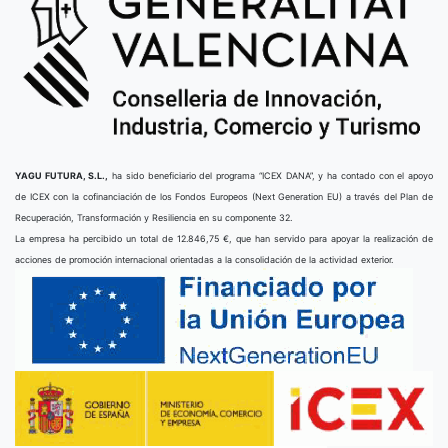
YAGU FUTURA, S.L.,
ha sido beneficiario del programa “ICEX DANA”, y ha contado con el apoyo
de ICEX con la cofinanciación de los Fondos Europeos (Next Generation EU) a través del Plan de
Recuperación, Transformación y Resiliencia en su componente 32.
La empresa ha percibido un total de 12.846,75 €, que han servido para apoyar la realización de
acciones de promoción internacional orientadas a la consolidación de la actividad exterior.