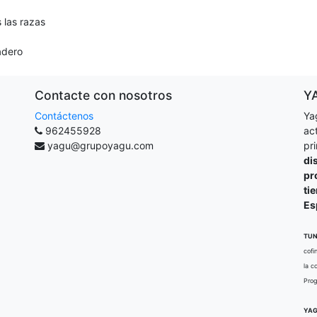
 las razas
adero
Contacte con nosotros
Y
Contáctenos
Ya
962455928
ac
yagu@grupoyagu.com
pr
di
pr
ti
Es
TUN
cofi
la c
Prog
YAG