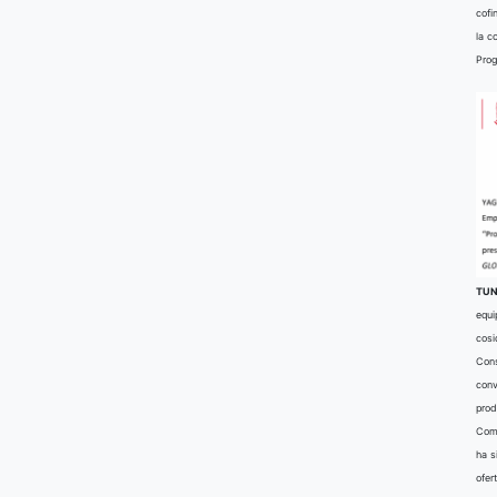
cofi
la c
Prog
TUN
equi
cosi
Cons
conv
prod
Comu
ha s
ofer