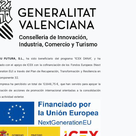
U FUTURA, S.L.,
ha sido beneficiario del programa “ICEX DANA”, y ha
ado con el apoyo de ICEX con la cofinanciación de los Fondos Europeos (Next
ration EU) a través del Plan de Recuperación, Transformación y Resiliencia en
componente 32.
mpresa ha percibido un total de 12.846,75 €, que han servido para apoyar la
ización de acciones de promoción internacional orientadas a la consolidación
a actividad exterior.