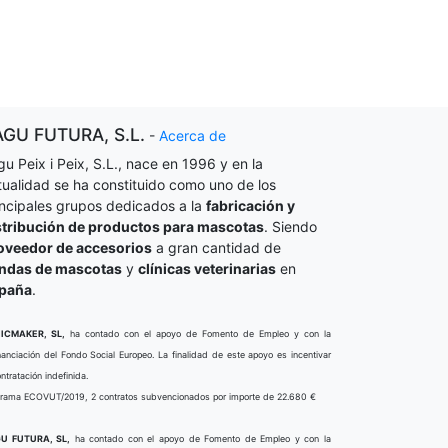
AGU FUTURA, S.L.
-
Acerca de
gu Peix i Peix, S.L., nace en 1996 y en la
tualidad se ha constituido como uno de los
incipales grupos dedicados a la
fabricación y
stribución de productos para mascotas
. Siendo
oveedor de accesorios
a gran cantidad de
endas de mascotas
y
clínicas veterinarias
en
paña
.
ICMAKER, SL,
ha contado con el apoyo de Fomento de Empleo y con la
nanciación del Fondo Social Europeo. La finalidad de este apoyo es incentivar
ontratación indefinida.
rama ECOVUT/2019, 2 contratos subvencionados por importe de 22.680 €
U FUTURA, SL,
ha contado con el apoyo de Fomento de Empleo y con la