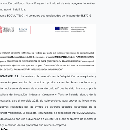
nanciación del Fondo Social Europeo. La finalidad de este apoyo es incentivar
ontratación indefinida.
rama ECOVUT/2021, 4 contratos subvencionados por importe de 51.870 €
ICMAKER, S.L.
ha realizado la inversión en la “adquisición de maquinaria y
pamiento para ampliar la capacidad productiva en las fases de llenado y
do, incluyendo sistemas de control de calidad” que ha sido financiado por la
elleria de Innovación, Industria, Comercio y Turismo incluido dentro de la
ocatoria, para el ejercicio 2025, de subvenciones para apoyar las inversiones
uctivas realizadas por las pymes de diversos sectores industriales de la
nitat Valenciana. El proyecto, con número de expediente INPYME/2025/1215,
ido apoyado con una subvención de 28.590,00 € con el objetivo de mejorar la
ta y la calidad de los productos que ofrece la empresa.