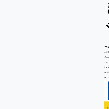
YAG
cont
Gene
su 
La e
real
de l