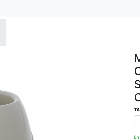
TA
En