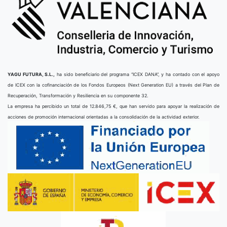
YAGU FUTURA, S.L.,
ha sido beneficiario del programa “ICEX DANA”, y ha contado con el apoyo
de ICEX con la cofinanciación de los Fondos Europeos (Next Generation EU) a través del Plan de
Recuperación, Transformación y Resiliencia en su componente 32.
La empresa ha percibido un total de 12.846,75 €, que han servido para apoyar la realización de
acciones de promoción internacional orientadas a la consolidación de la actividad exterior.