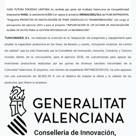
TUNICMAKER, S.L.
ha realizado la inversión en la “adquisición de maquinaria y equipamiento para
ampliar la capacidad productiva en las fases de llenado y cosido, incluyendo sistemas de control
de calidad” que ha sido financiado por la Conselleria de Innovación, Industria, Comercio y Turismo
incluido dentro de la convocatoria, para el ejercicio 2025, de subvenciones para apoyar las
inversiones productivas realizadas por las pymes de diversos sectores industriales de la
Comunitat Valenciana. El proyecto, con número de expediente INPYME/2025/1215, ha sido apoyado
con una subvención de 28.590,00 € con el objetivo de mejorar la oferta y la calidad de los
productos que ofrece la empresa.