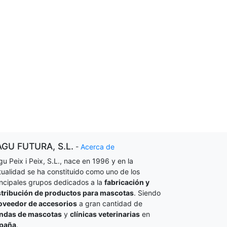
AGU FUTURA, S.L.
-
Acerca de
gu Peix i Peix, S.L., nace en 1996 y en la
tualidad se ha constituido como uno de los
incipales grupos dedicados a la
fabricación y
stribución de productos para mascotas
. Siendo
oveedor de accesorios
a gran cantidad de
endas de mascotas
y
clínicas veterinarias
en
paña
.