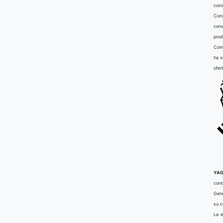
cosi
Cons
conv
prod
Comu
ha s
ofer
YAG
cont
Gene
su 
La e