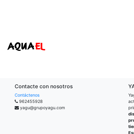
Contacte con nosotros
Y
Contáctenos
Ya
962455928
ac
yagu@grupoyagu.com
pr
di
pr
ti
Es