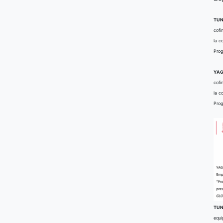
TUN
cofi
la c
Prog
YAG
cofi
la c
Prog
TUN
equi