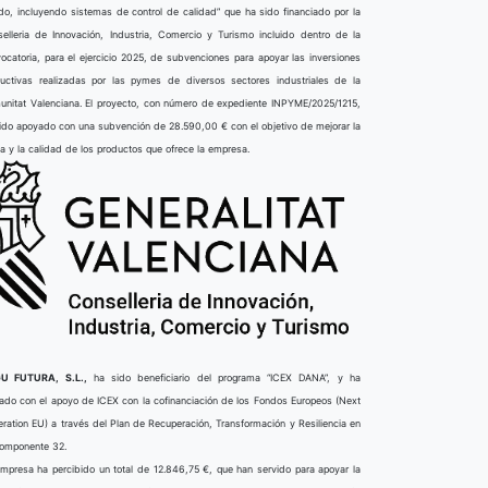
do, incluyendo sistemas de control de calidad” que ha sido financiado por la
elleria de Innovación, Industria, Comercio y Turismo incluido dentro de la
ocatoria, para el ejercicio 2025, de subvenciones para apoyar las inversiones
uctivas realizadas por las pymes de diversos sectores industriales de la
nitat Valenciana. El proyecto, con número de expediente INPYME/2025/1215,
ido apoyado con una subvención de 28.590,00 € con el objetivo de mejorar la
ta y la calidad de los productos que ofrece la empresa.
U FUTURA, S.L.,
ha sido beneficiario del programa “ICEX DANA”, y ha
ado con el apoyo de ICEX con la cofinanciación de los Fondos Europeos (Next
ration EU) a través del Plan de Recuperación, Transformación y Resiliencia en
componente 32.
mpresa ha percibido un total de 12.846,75 €, que han servido para apoyar la