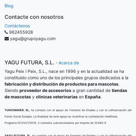
Blog
Contacte con nosotros
Contáctenos
962455928
yagu@grupoyagu.com
YAGU FUTURA, S.L.
-
Acerca de
Yagu Peix i Peix, S.L., nace en 1996 y en la actualidad se ha
constituido como uno de los principales grupos dedicados a la
fabricación y distribución de productos para mascotas
.
Siendo
proveedor de accesorios
a gran cantidad de
tiendas
de mascotas
y
clínicas veterinarias
en
España
.
TUNICMAKER, SL,
ha contado con el apoyo de Fomento de Empleo y con la cofinanciación del
Fondo Social Europeo. La finalidad de este apoyo es incentivar la contratación indefinida.
Programa ECOVUT/2019, 2 contratos subvencionados por importe de 22.680 €
YAGU FUTURA, SL,
ha contado con el apoyo de Fomento de Empleo y con la cofinanciación del