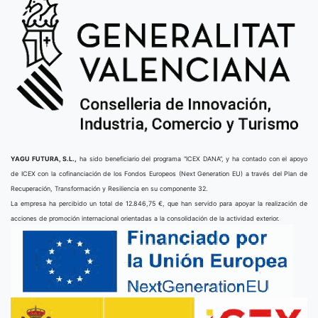
YAGU FUTURA, S.L.,
ha sido beneficiario del programa “ICEX DANA”, y ha contado con el apoyo
de ICEX con la cofinanciación de los Fondos Europeos (Next Generation EU) a través del Plan de
Recuperación, Transformación y Resiliencia en su componente 32.
La empresa ha percibido un total de 12.846,75 €, que han servido para apoyar la realización de
acciones de promoción internacional orientadas a la consolidación de la actividad exterior.