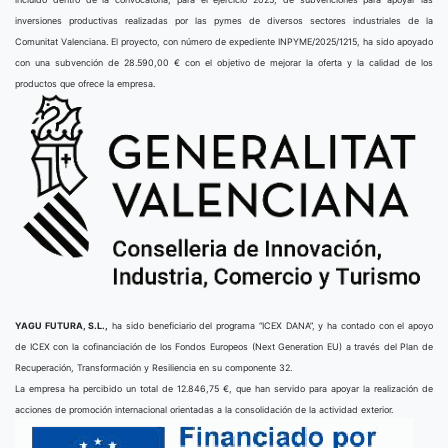
inversiones productivas realizadas por las pymes de diversos sectores industriales de la
Comunitat Valenciana. El proyecto, con número de expediente INPYME/2025/1215, ha sido apoyado
con una subvención de 28.590,00 € con el objetivo de mejorar la oferta y la calidad de los
productos que ofrece la empresa.
YAGU FUTURA, S.L.,
ha sido beneficiario del programa “ICEX DANA”, y ha contado con el apoyo
de ICEX con la cofinanciación de los Fondos Europeos (Next Generation EU) a través del Plan de
Recuperación, Transformación y Resiliencia en su componente 32.
La empresa ha percibido un total de 12.846,75 €, que han servido para apoyar la realización de
acciones de promoción internacional orientadas a la consolidación de la actividad exterior.