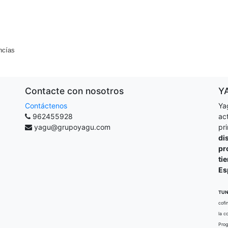
ncías
Contacte con nosotros
Y
Contáctenos
Ya
962455928
ac
yagu@grupoyagu.com
pr
di
pr
ti
Es
TUN
cofi
la c
Prog