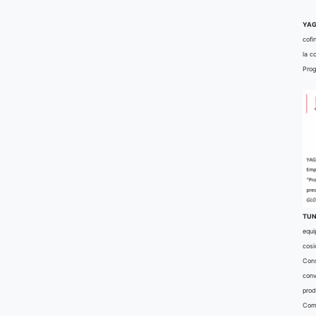
YAG
cofi
la c
Prog
TUN
equi
cosi
Cons
conv
prod
Comu